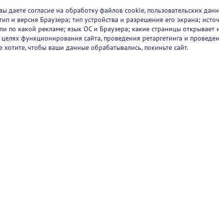
вы даете согласие на обработку файлов cookie, пользовательских данн
тип и версия Браузера; тип устройства и разрешение его экрана; исто
 или по какой рекламе; язык ОС и Браузера; какие страницы открывает 
в целях функционирования сайта, проведения ретаргетинга и проведен
е хотите, чтобы ваши данные обрабатывались, покиньте сайт.
ртнеры
О проекте
Вакансии
Блог
+7 (
Горяч
+7 (
sup
1251
47/2
Режи