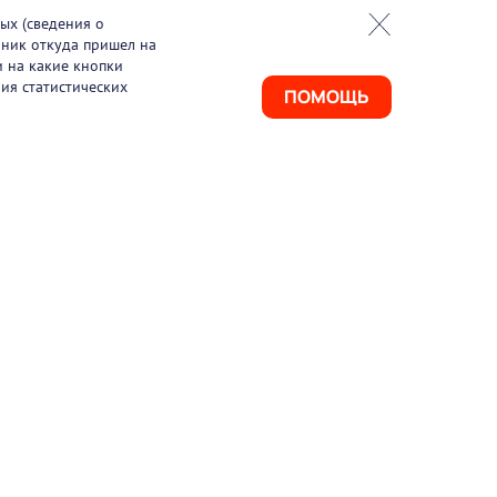
ых (сведения о
чник откуда пришел на
и на какие кнопки
ия статистических
ПОМОЩЬ
925) 411-21-86
ая линия
495) 150-03-69
port@pharmtutor.ru
67, г. Москва, Ленинградский проспект, д.
, БЦ «Регус Авион», офис 427
м работы: с 10:00 до 18:00 (МСК)