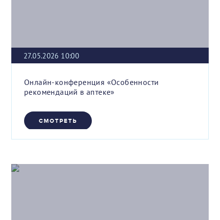
27.05.2026 10:00
Онлайн-конференция «Особенности
рекомендаций в аптеке»
СМОТРЕТЬ