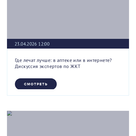
23.04.2026 12:00
Где лечат лучше: в аптеке или в интернете?
Дискуссия экспертов по ЖКТ
СМОТРЕТЬ