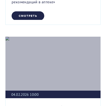
рекомендаций в аптеке»
СМОТРЕТЬ
04.02.2026 10:00