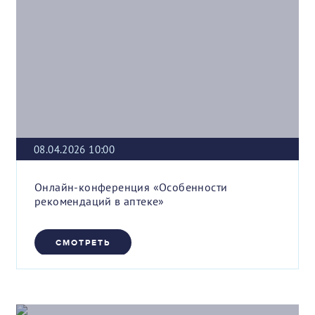
08.04.2026 10:00
Онлайн-конференция «Особенности
рекомендаций в аптеке»
СМОТРЕТЬ