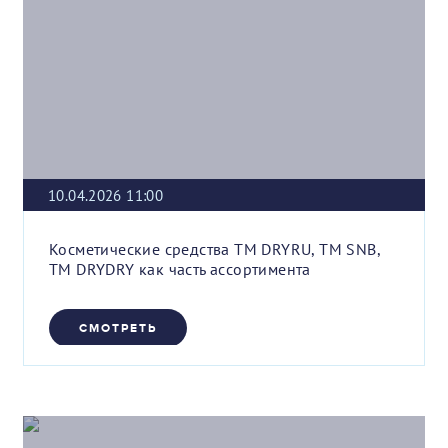
10.04.2026 11:00
Косметические средства ТМ DRYRU, ТМ SNB,
ТМ DRYDRY как часть ассортимента
СМОТРЕТЬ