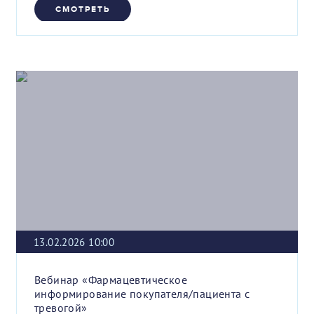
СМОТРЕТЬ
13.02.2026 10:00
Вебинар «Фармацевтическое
информирование покупателя/пациента с
тревогой»