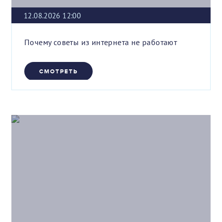
12.08.2026 12:00
Почему советы из интернета не работают
СМОТРЕТЬ