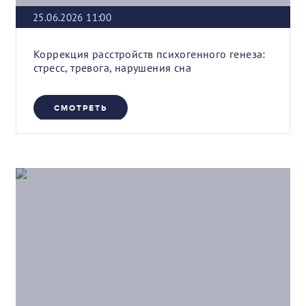
25.06.2026 11:00
Коррекция расстройств психогенного генеза:
стресс, тревога, нарушения сна
СМОТРЕТЬ