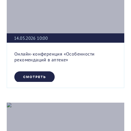
14.05.2026 10:00
Онлайн-конференция «Особенности
рекомендаций в аптеке»
СМОТРЕТЬ