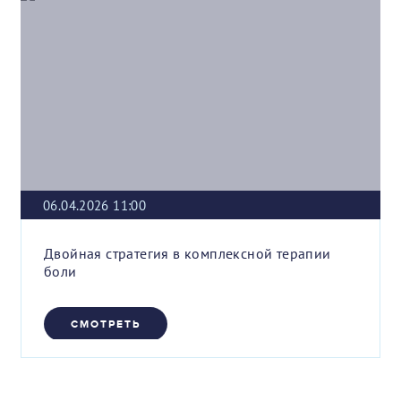
06.04.2026 11:00
Двойная стратегия в комплексной терапии
боли
СМОТРЕТЬ