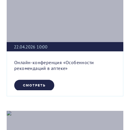
22.04.2026 10:00
Онлайн-конференция «Особенности
рекомендаций в аптеке»
СМОТРЕТЬ