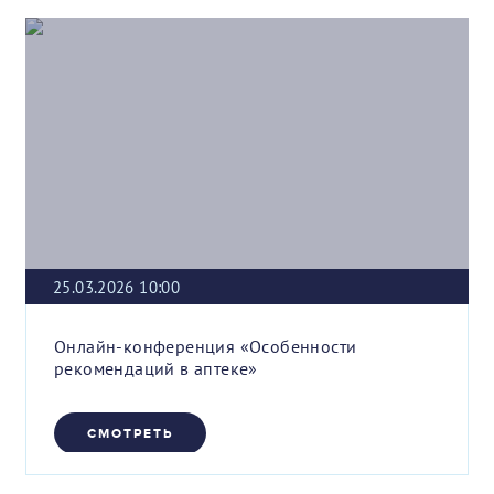
25.03.2026 10:00
Онлайн-конференция «Особенности
рекомендаций в аптеке»
СМОТРЕТЬ