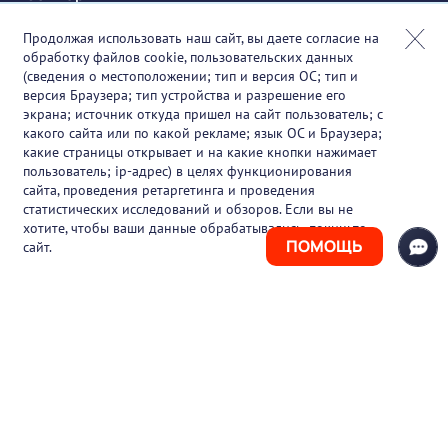
Онлайн-события
Продолжая использовать наш сайт, вы даете согласие на
обработку файлов cookie, пользовательских данных
Партнеры
(сведения о местоположении; тип и версия ОС; тип и
версия Браузера; тип устройства и разрешение его
О проекте
экрана; источник откуда пришел на сайт пользователь; с
какого сайта или по какой рекламе; язык ОС и Браузера;
Вакансии
какие страницы открывает и на какие кнопки нажимает
пользователь; ip-адрес) в целях функционирования
Блог
сайта, проведения ретаргетинга и проведения
статистических исследований и обзоров. Если вы не
Контакты
хотите, чтобы ваши данные обрабатывались, покиньте
ПОМОЩЬ
сайт.
+7 (925) 411-21-86
Горячая линия
+7 (495) 150-03-69
support@pharmtutor.ru
125167, г. Москва, Ленинградский проспект,
д. 47/2, БЦ «Регус Авион», офис 427