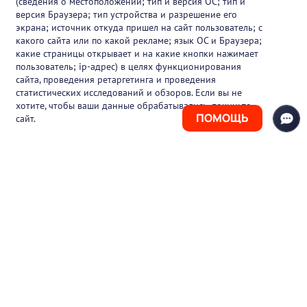
(сведения о местоположении; тип и версия ОС; тип и
версия Браузера; тип устройства и разрешение его
О проекте
экрана; источник откуда пришел на сайт пользователь; с
какого сайта или по какой рекламе; язык ОС и Браузера;
Вакансии
какие страницы открывает и на какие кнопки нажимает
пользователь; ip-адрес) в целях функционирования
Блог
сайта, проведения ретаргетинга и проведения
статистических исследований и обзоров. Если вы не
Контакты
хотите, чтобы ваши данные обрабатывались, покиньте
ПОМОЩЬ
сайт.
+7 (925) 411-21-86
Горячая линия
+7 (495) 150-03-69
support@pharmtutor.ru
125167, г. Москва, Ленинградский проспект,
д. 47/2, БЦ «Регус Авион», офис 427
Режим работы: с 10:00 до 18:00 (МСК)