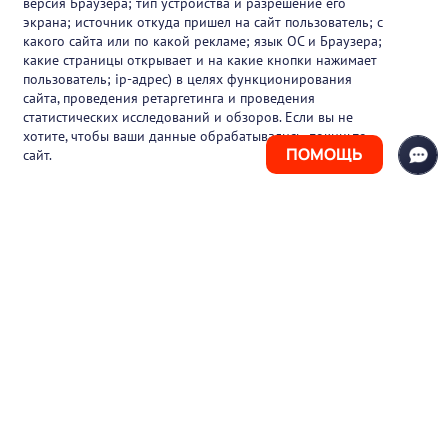
версия Браузера; тип устройства и разрешение его
О проекте
экрана; источник откуда пришел на сайт пользователь; с
какого сайта или по какой рекламе; язык ОС и Браузера;
Вакансии
какие страницы открывает и на какие кнопки нажимает
пользователь; ip-адрес) в целях функционирования
Блог
сайта, проведения ретаргетинга и проведения
статистических исследований и обзоров. Если вы не
Контакты
хотите, чтобы ваши данные обрабатывались, покиньте
ПОМОЩЬ
сайт.
+7 (925) 411-21-86
Горячая линия
+7 (495) 150-03-69
support@pharmtutor.ru
125167, г. Москва, Ленинградский проспект,
д. 47/2, БЦ «Регус Авион», офис 427
Режим работы: с 10:00 до 18:00 (МСК)