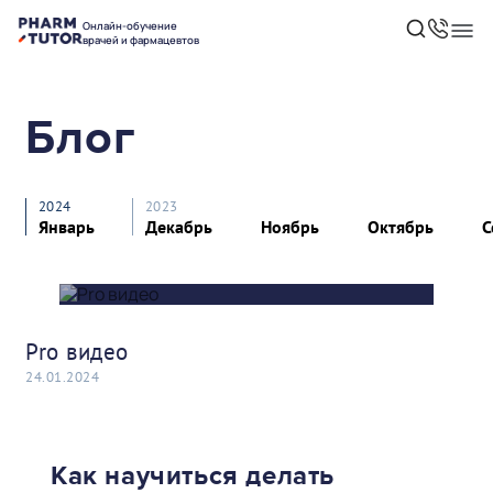
Онлайн-обучение
врачей и фармацевтов
Блог
2024
2023
Январь
Декабрь
Ноябрь
Октябрь
С
Pro видео
24.01.2024
Как научиться делать