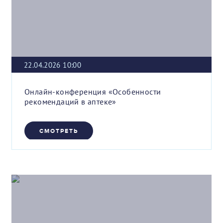
22.04.2026 10:00
Онлайн-конференция «Особенности
рекомендаций в аптеке»
СМОТРЕТЬ