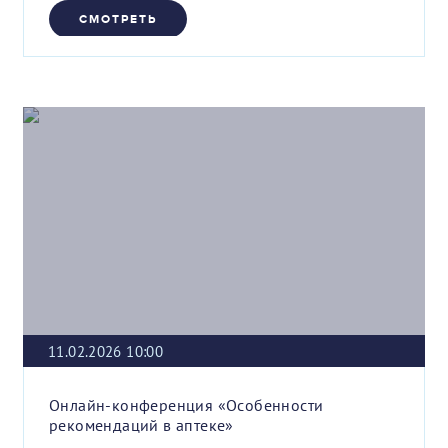
СМОТРЕТЬ
11.02.2026 10:00
Онлайн-конференция «Особенности
рекомендаций в аптеке»