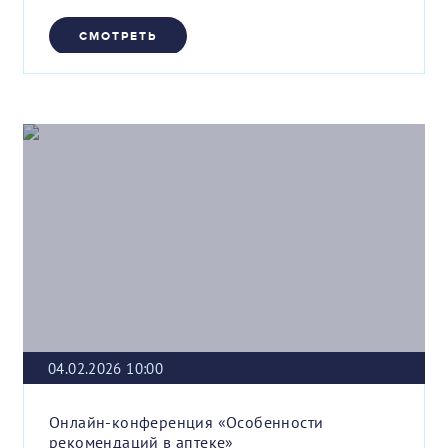
СМОТРЕТЬ
04.02.2026 10:00
Онлайн-конференция «Особенности
рекомендаций в аптеке»