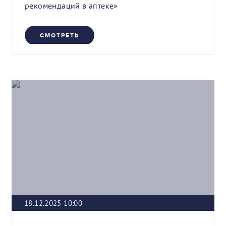
рекомендаций в аптеке»
СМОТРЕТЬ
18.12.2025 10:00