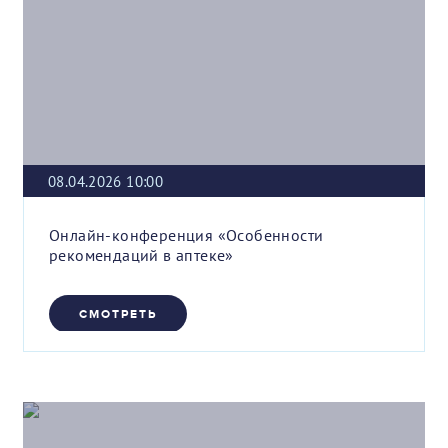
08.04.2026 10:00
Онлайн-конференция «Особенности
рекомендаций в аптеке»
СМОТРЕТЬ