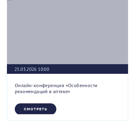
25.03.2026 10:00
Онлайн-конференция «Особенности
рекомендаций в аптеке»
СМОТРЕТЬ