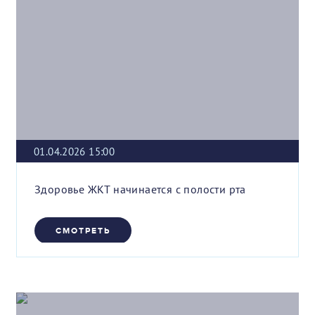
01.04.2026 15:00
Здоровье ЖКТ начинается с полости рта
СМОТРЕТЬ