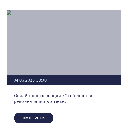
04.03.2026 10:00
Онлайн-конференция «Особенности
рекомендаций в аптеке»
СМОТРЕТЬ