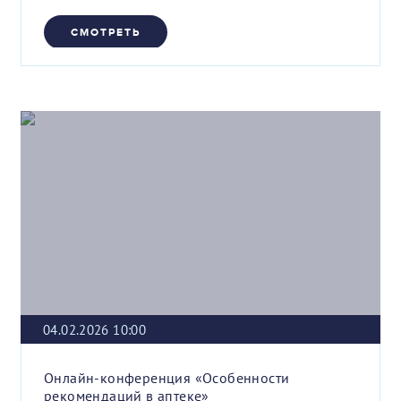
СМОТРЕТЬ
04.02.2026 10:00
Онлайн-конференция «Особенности
рекомендаций в аптеке»