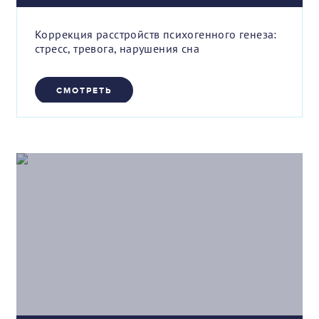
Коррекция расстройств психогенного генеза:
стресс, тревога, нарушения сна
СМОТРЕТЬ