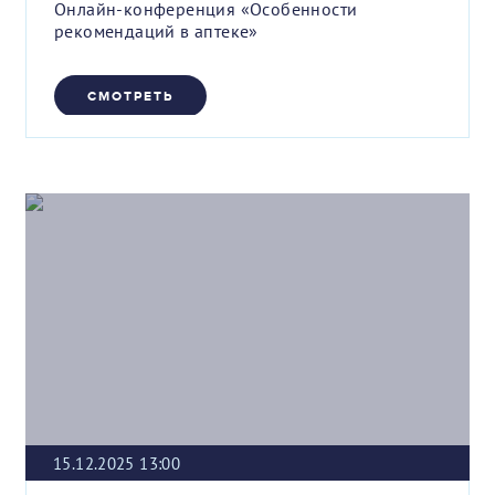
Онлайн-конференция «Особенности
рекомендаций в аптеке»
СМОТРЕТЬ
15.12.2025 13:00