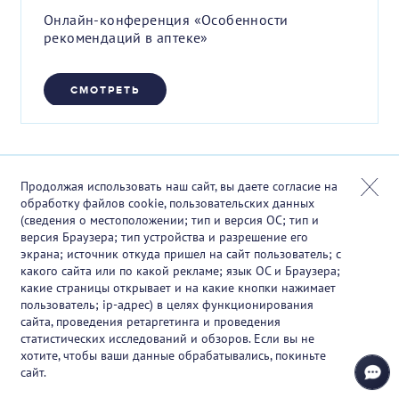
Онлайн-конференция «Особенности
рекомендаций в аптеке»
СМОТРЕТЬ
Продолжая использовать наш сайт, вы даете согласие на
обработку файлов cookie, пользовательских данных
(сведения о местоположении; тип и версия ОС; тип и
версия Браузера; тип устройства и разрешение его
экрана; источник откуда пришел на сайт пользователь; с
какого сайта или по какой рекламе; язык ОС и Браузера;
какие страницы открывает и на какие кнопки нажимает
пользователь; ip-адрес) в целях функционирования
сайта, проведения ретаргетинга и проведения
статистических исследований и обзоров. Если вы не
хотите, чтобы ваши данные обрабатывались, покиньте
сайт.
08.12.2025 12:00