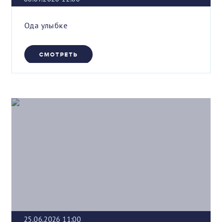
Ода улыбке
СМОТРЕТЬ
25.06.2026 11:00