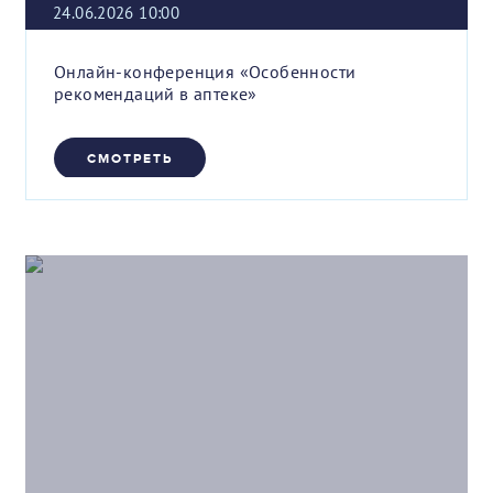
24.06.2026 10:00
Онлайн-конференция «Особенности
рекомендаций в аптеке»
СМОТРЕТЬ