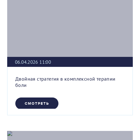
06.04.2026 11:00
Двойная стратегия в комплексной терапии
боли
СМОТРЕТЬ