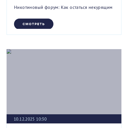
Никотиновый форум: Как остаться некурящим
СМОТРЕТЬ
10.12.2025 10:30