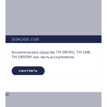
10.04.2026 11:00
Косметические средства ТМ DRYRU, ТМ SNB,
ТМ DRYDRY как часть ассортимента
СМОТРЕТЬ