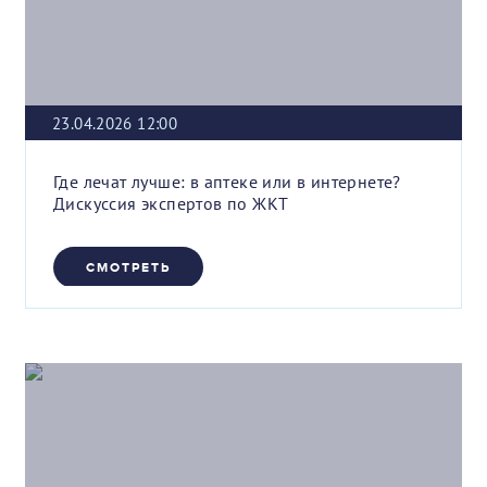
23.04.2026 12:00
Где лечат лучше: в аптеке или в интернете?
Дискуссия экспертов по ЖКТ
СМОТРЕТЬ