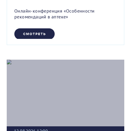
Онлайн-конференция «Особенности
рекомендаций в аптеке»
СМОТРЕТЬ