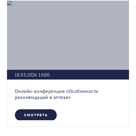
18.03.2026 10:00
Онлайн-конференция «Особенности
рекомендаций в аптеке»
СМОТРЕТЬ