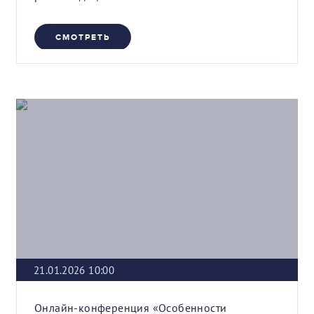
СМОТРЕТЬ
21.01.2026 10:00
Онлайн-конференция «Особенности