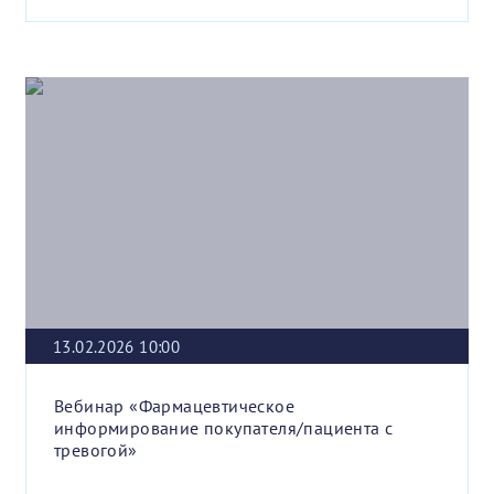
13.02.2026 10:00
Вебинар «Фармацевтическое
информирование покупателя/пациента с
тревогой»