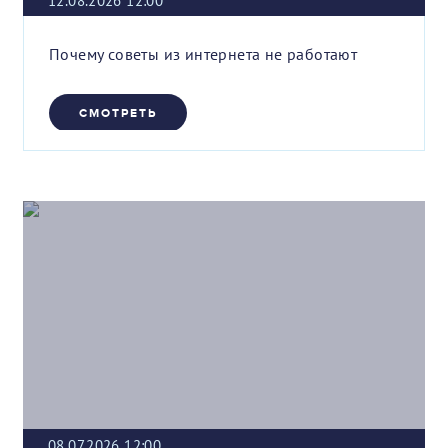
12.08.2026 12:00
Почему советы из интернета не работают
СМОТРЕТЬ
08.07.2026 12:00