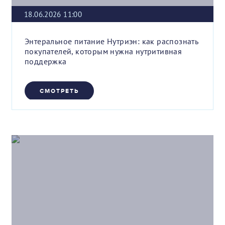
18.06.2026 11:00
Энтеральное питание Нутриэн: как распознать
покупателей, которым нужна нутритивная
поддержка
СМОТРЕТЬ