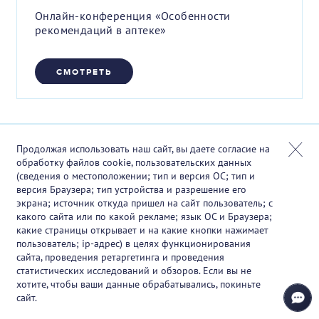
Онлайн-конференция «Особенности
рекомендаций в аптеке»
СМОТРЕТЬ
Продолжая использовать наш сайт, вы даете согласие на
обработку файлов cookie, пользовательских данных
(сведения о местоположении; тип и версия ОС; тип и
версия Браузера; тип устройства и разрешение его
экрана; источник откуда пришел на сайт пользователь; с
какого сайта или по какой рекламе; язык ОС и Браузера;
какие страницы открывает и на какие кнопки нажимает
пользователь; ip-адрес) в целях функционирования
сайта, проведения ретаргетинга и проведения
статистических исследований и обзоров. Если вы не
хотите, чтобы ваши данные обрабатывались, покиньте
сайт.
08.12.2025 12:00