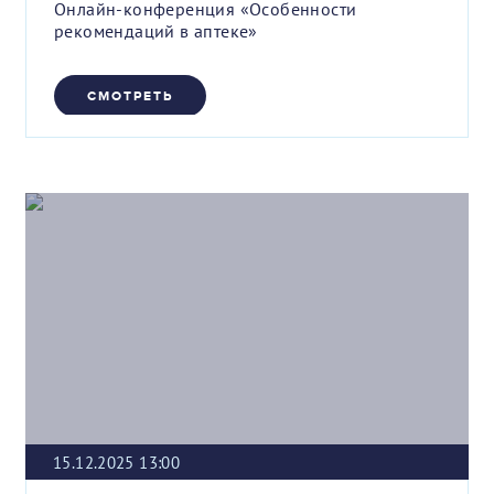
Онлайн-конференция «Особенности
рекомендаций в аптеке»
СМОТРЕТЬ
15.12.2025 13:00