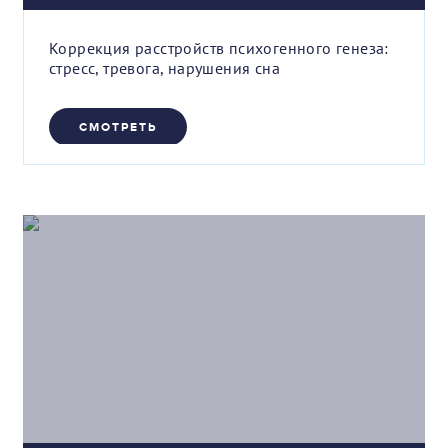
Коррекция расстройств психогенного генеза:
стресс, тревога, нарушения сна
СМОТРЕТЬ