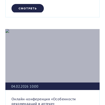
СМОТРЕТЬ
04.02.2026 10:00
Онлайн-конференция «Особенности
рекомендаций в аптеке»