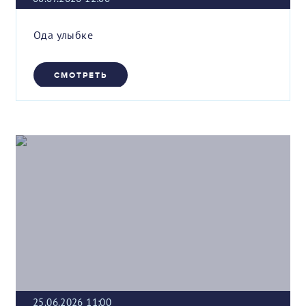
Ода улыбке
СМОТРЕТЬ
25.06.2026 11:00