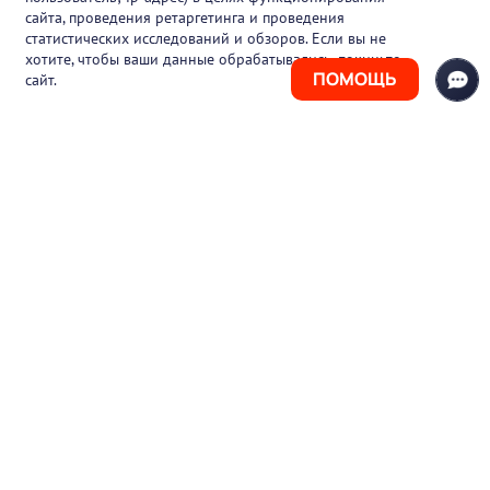
Блог
сайта, проведения ретаргетинга и проведения
статистических исследований и обзоров. Если вы не
Контакты
хотите, чтобы ваши данные обрабатывались, покиньте
ПОМОЩЬ
сайт.
+7 (925) 411-21-86
Горячая линия
+7 (495) 150-03-69
support@pharmtutor.ru
125167, г. Москва, Ленинградский проспект,
д. 47/2, БЦ «Регус Авион», офис 427
Режим работы: с 10:00 до 18:00 (МСК)
© 2017-2026 ООО «ФАРМКЛУБ»
ИНН 7743805424
ОГРН 1117746012526