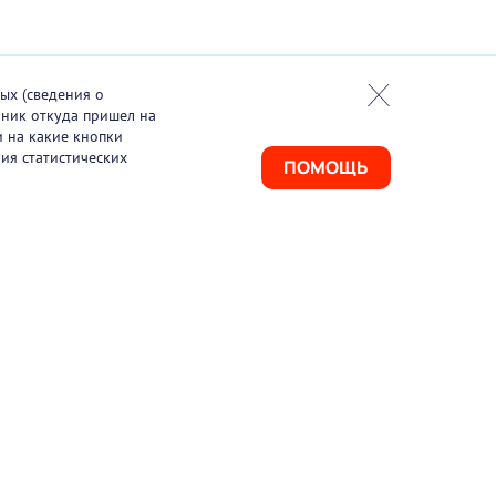
ых (сведения о
чник откуда пришел на
и на какие кнопки
ия статистических
ПОМОЩЬ
925) 411-21-86
ая линия
495) 150-03-69
port@pharmtutor.ru
67, г. Москва, Ленинградский проспект, д.
, БЦ «Регус Авион», офис 427
м работы: с 10:00 до 18:00 (МСК)