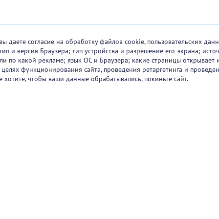
вы даете согласие на обработку файлов cookie, пользовательских данн
тип и версия Браузера; тип устройства и разрешение его экрана; исто
 или по какой рекламе; язык ОС и Браузера; какие страницы открывает 
в целях функционирования сайта, проведения ретаргетинга и проведен
е хотите, чтобы ваши данные обрабатывались, покиньте сайт.
ртнеры
О проекте
Вакансии
Блог
+7 (
Горяч
+7 (
sup
1251
47/2
Режи