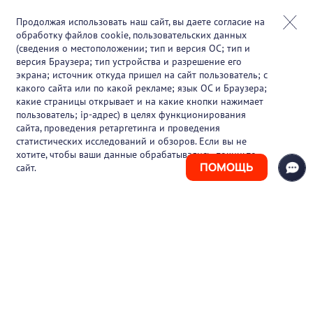
Онлайн-события
Продолжая использовать наш сайт, вы даете согласие на
обработку файлов cookie, пользовательских данных
Партнеры
(сведения о местоположении; тип и версия ОС; тип и
версия Браузера; тип устройства и разрешение его
О проекте
экрана; источник откуда пришел на сайт пользователь; с
какого сайта или по какой рекламе; язык ОС и Браузера;
Вакансии
какие страницы открывает и на какие кнопки нажимает
пользователь; ip-адрес) в целях функционирования
Блог
сайта, проведения ретаргетинга и проведения
статистических исследований и обзоров. Если вы не
Контакты
хотите, чтобы ваши данные обрабатывались, покиньте
ПОМОЩЬ
сайт.
+7 (925) 411-21-86
Горячая линия
+7 (495) 150-03-69
support@pharmtutor.ru
125167, г. Москва, Ленинградский проспект,
д. 47/2, БЦ «Регус Авион», офис 427