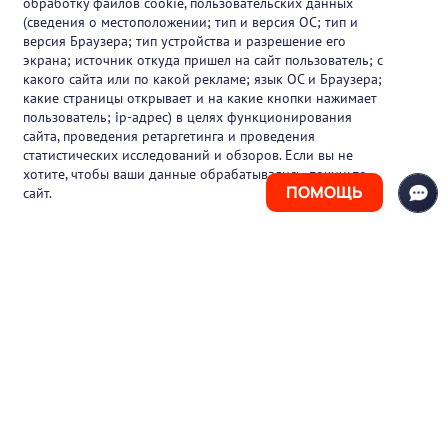
обработку файлов cookie, пользовательских данных
Партнеры
(сведения о местоположении; тип и версия ОС; тип и
версия Браузера; тип устройства и разрешение его
О проекте
экрана; источник откуда пришел на сайт пользователь; с
какого сайта или по какой рекламе; язык ОС и Браузера;
Вакансии
какие страницы открывает и на какие кнопки нажимает
пользователь; ip-адрес) в целях функционирования
Блог
сайта, проведения ретаргетинга и проведения
статистических исследований и обзоров. Если вы не
Контакты
хотите, чтобы ваши данные обрабатывались, покиньте
ПОМОЩЬ
сайт.
+7 (925) 411-21-86
Горячая линия
+7 (495) 150-03-69
support@pharmtutor.ru
125167, г. Москва, Ленинградский проспект,
д. 47/2, БЦ «Регус Авион», офис 427
Режим работы: с 10:00 до 18:00 (МСК)