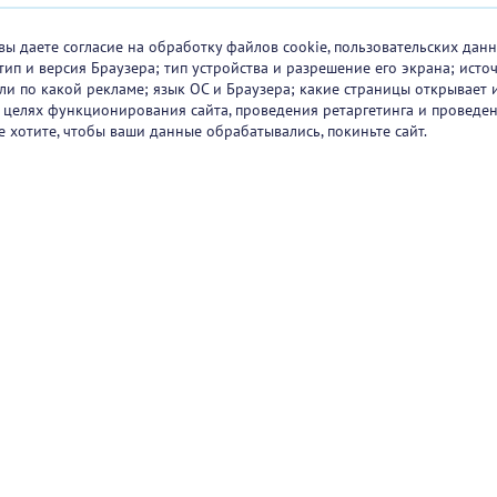
вы даете согласие на обработку файлов cookie, пользовательских данн
тип и версия Браузера; тип устройства и разрешение его экрана; исто
 или по какой рекламе; язык ОС и Браузера; какие страницы открывает 
в целях функционирования сайта, проведения ретаргетинга и проведен
е хотите, чтобы ваши данные обрабатывались, покиньте сайт.
ртнеры
О проекте
Вакансии
Блог
+7 (
Горяч
+7 (
sup
1251
47/2
Режи