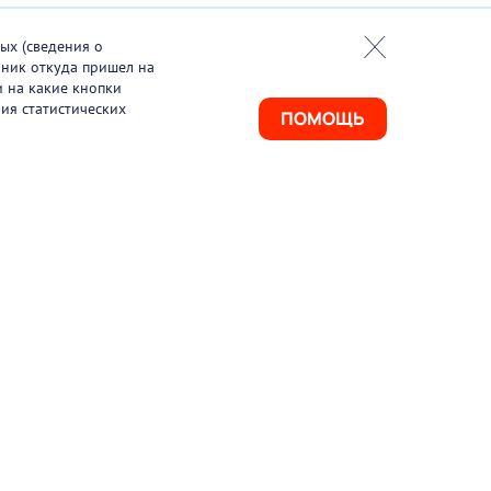
ых (сведения о
чник откуда пришел на
и на какие кнопки
ия статистических
ПОМОЩЬ
925) 411-21-86
ая линия
495) 150-03-69
port@pharmtutor.ru
67, г. Москва, Ленинградский проспект, д.
, БЦ «Регус Авион», офис 427
м работы: с 10:00 до 18:00 (МСК)