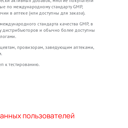
ески активных добавок, многие покупатели
ные по международному стандарту GMP,
чии в аптеке (или доступны для заказа).
 международного стандарта качества GMP, в
 у дистрибъюторов и обычно более доступны
логами.
цевтам, провизорам, заведующим аптеками,
.
уп к тестированию.
ванных пользователей