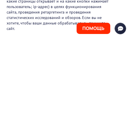
какие страницы открывает и на какие кнопки нажимает
пользователь; ip-адрес) в целях функционирования
Блог
сайта, проведения ретаргетинга и проведения
статистических исследований и обзоров. Если вы не
Контакты
хотите, чтобы ваши данные обрабатывались, покиньте
ПОМОЩЬ
сайт.
+7 (925) 411-21-86
Горячая линия
+7 (495) 150-03-69
support@pharmtutor.ru
125167, г. Москва, Ленинградский проспект,
д. 47/2, БЦ «Регус Авион», офис 427
Режим работы: с 10:00 до 18:00 (МСК)
© 2017-2026 ООО «ФАРМКЛУБ»
ИНН 7743805424