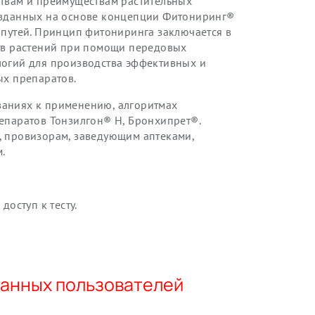
твам и преимуществам растительных
озданных на основе концепции Фитониринг®
путей. Принцип фитониринга заключается в
тв растений при помощи передовых
огий для производства эффективных и
ых препаратов.
азаниях к применению, алгоритмах
епаратов Тонзилгон® Н, Бронхипрет®.
 провизорам, заведующим аптеками,
.
доступ к тесту.
ванных пользователей