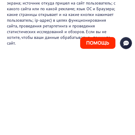
О проекте
экрана; источник откуда пришел на сайт пользователь; с
какого сайта или по какой рекламе; язык ОС и Браузера;
Вакансии
какие страницы открывает и на какие кнопки нажимает
пользователь; ip-адрес) в целях функционирования
Блог
сайта, проведения ретаргетинга и проведения
статистических исследований и обзоров. Если вы не
Контакты
хотите, чтобы ваши данные обрабатывались, покиньте
ПОМОЩЬ
сайт.
+7 (925) 411-21-86
Горячая линия
+7 (495) 150-03-69
support@pharmtutor.ru
125167, г. Москва, Ленинградский проспект,
д. 47/2, БЦ «Регус Авион», офис 427
Режим работы: с 10:00 до 18:00 (МСК)