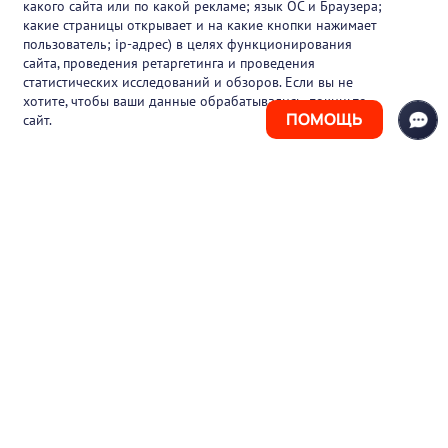
какого сайта или по какой рекламе; язык ОС и Браузера;
Вакансии
какие страницы открывает и на какие кнопки нажимает
пользователь; ip-адрес) в целях функционирования
Блог
сайта, проведения ретаргетинга и проведения
статистических исследований и обзоров. Если вы не
Контакты
хотите, чтобы ваши данные обрабатывались, покиньте
ПОМОЩЬ
сайт.
+7 (925) 411-21-86
Горячая линия
+7 (495) 150-03-69
support@pharmtutor.ru
125167, г. Москва, Ленинградский проспект,
д. 47/2, БЦ «Регус Авион», офис 427
Режим работы: с 10:00 до 18:00 (МСК)
© 2017-2026 ООО «ФАРМКЛУБ»