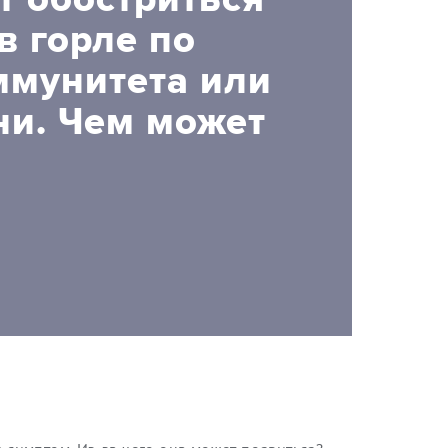
 горле по
ммунитета или
ни. Чем может