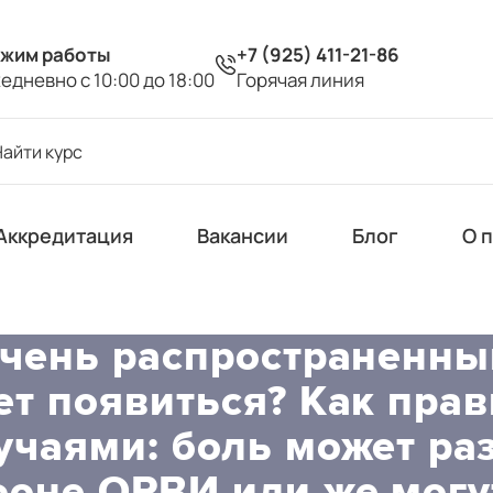
жим работы
+7 (925) 411-21-86
едневно с 10:00 до 18:00
Горячая линия
Аккредитация
Вакансии
Блог
О 
очень распространенны
ет появиться? Как пра
учаями: боль может раз
фоне ОРВИ или же могу