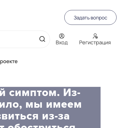
Задать вопрос
Вход
Регистрация
проекте
й симптом. Из-
вило, мы имеем
виться из-за
т обостриться