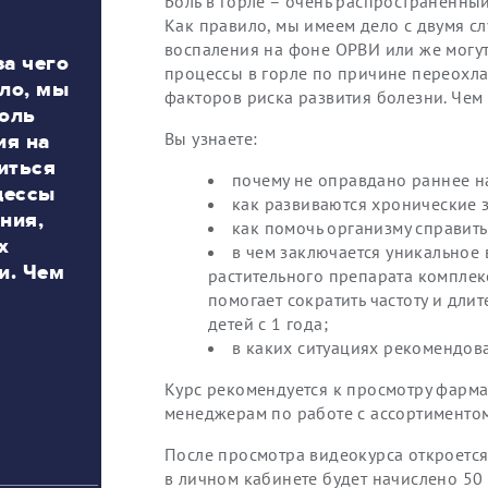
Боль в горле – очень распространенный
Как правило, мы имеем дело с двумя сл
воспаления на фоне ОРВИ или же могу
а чего
процессы в горле по причине переохл
ло, мы
факторов риска развития болезни. Чем
боль
ия на
Вы узнаете:
иться
почему не оправдано раннее н
цессы
как развиваются хронические 
ния,
как помочь организму справить
х
в чем заключается уникальное 
и. Чем
растительного препарата комплек
помогает сократить частоту и дли
детей с 1 года;
в каких ситуациях рекомендова
Курс рекомендуется к просмотру фарма
менеджерам по работе с ассортиментом
После просмотра видеокурса откроется 
в личном кабинете будет начислено 50 