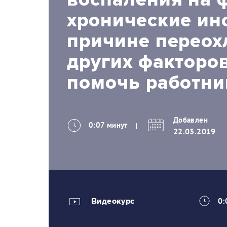
хронические ин
причине переох
других факторов
помочь работни
Добавлен
0:07 минут
22.03.2019
Видеокурс
0: