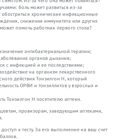
 симптом. Из-за чего она может появиться?
учаями: боль может развиться из-за
т обостриться хронические инфекционные
аждения, снижения иммунитета или других
 может помочь работник первого стола?
азначение антибактериальной терапии;
заболевания органов дыхания;
ся с инфекцией и ее последствиями;
воздействие на организм лекарственного
сного действия Тонзилгон Н, который
тельность ОРВИ и тонзиллитов у взрослых и
ть Тонзилгон Н посетителю аптеки.
цевтам, провизорам, заведующим аптеками,
.
доступ к тесту. За его выполнение на ваш счет
баллов.