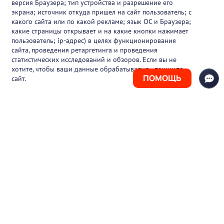
версия Браузера; тип устройства и разрешение его
О проекте
экрана; источник откуда пришел на сайт пользователь; с
какого сайта или по какой рекламе; язык ОС и Браузера;
Вакансии
какие страницы открывает и на какие кнопки нажимает
пользователь; ip-адрес) в целях функционирования
Блог
сайта, проведения ретаргетинга и проведения
статистических исследований и обзоров. Если вы не
Контакты
хотите, чтобы ваши данные обрабатывались, покиньте
ПОМОЩЬ
сайт.
+7 (925) 411-21-86
Горячая линия
+7 (495) 150-03-69
support@pharmtutor.ru
125167, г. Москва, Ленинградский проспект,
д. 47/2, БЦ «Регус Авион», офис 427
Режим работы: с 10:00 до 18:00 (МСК)