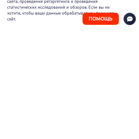
сайта, проведения ретаргетинга и проведения
статистических исследований и обзоров. Если вы не
Контакты
хотите, чтобы ваши данные обрабатывались, покиньте
ПОМОЩЬ
сайт.
+7 (925) 411-21-86
Горячая линия
+7 (495) 150-03-69
support@pharmtutor.ru
125167, г. Москва, Ленинградский проспект,
д. 47/2, БЦ «Регус Авион», офис 427
Режим работы: с 10:00 до 18:00 (МСК)
© 2017-2026 ООО «ФАРМКЛУБ»
ИНН 7743805424
ОГРН 1117746012526