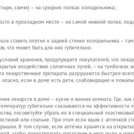
тыри, свечи) – на средних полках холодильника;
осто в прохладном месте – на самой нижней полке, под
льзя ставить плотно к задней стенке холодильника – та
, что может быть для них губительно.
условий хранения, предупредите покупателей, что лекар
ткрытых воздействию солнечных лучей, – на тумбочках и
ета лекарственные препараты разрушаются быстрее всего
о опасно, если в доме есть дети, слабовидящие и пожилы
я лекарств в доме – кухня и ванная комната. Где, как 
температур губительно сказываются на эффективности л
арства, посоветуйте убрать их в специальный пластиковы
остиной или спальне. При этом если ящик с аптечкой ст
рышки. В том случае, если аптечка хранится на открыты
ой, чтобы предотвратить попадание в него пыли и гряз