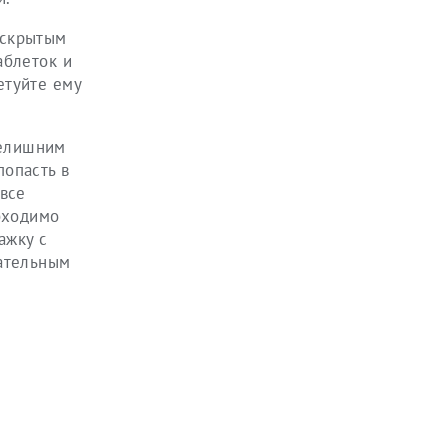
вскрытым
аблеток и
етуйте ему
нелишним
попасть в
 все
бходимо
ажку с
кательным