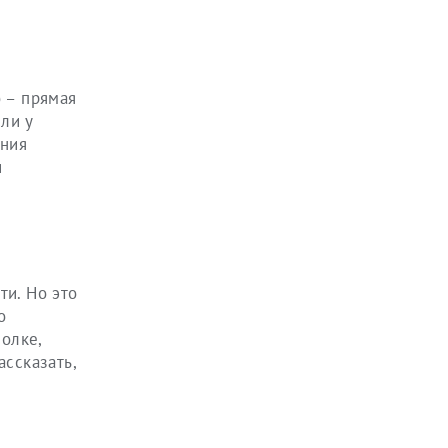
о – прямая
ли у
ания
и
ти. Но это
о
полке,
ассказать,