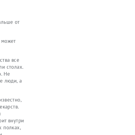
альше от
м может
ства все
ли столах.
. Не
е люди, а
известно,
екарств.
й
оит внутри
х полках,
и.