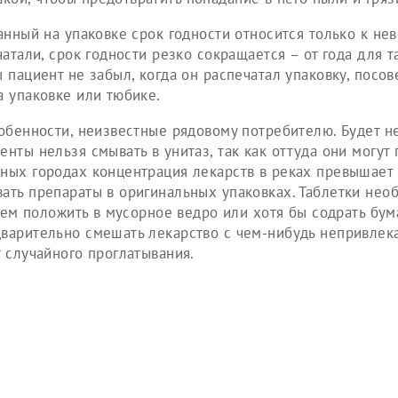
занный на упаковке срок годности относится только к не
чатали, срок годности резко сокращается – от года для т
 пациент не забыл, когда он распечатал упаковку, посов
а упаковке или тюбике.
собенности, неизвестные рядовому потребителю. Будет 
нты нельзя смывать в унитаз, так как оттуда они могут 
пных городах концентрация лекарств в реках превышает
вать препараты в оригинальных упаковках. Таблетки нео
атем положить в мусорное ведро или хотя бы содрать бум
дварительно смешать лекарство с чем-нибудь непривле
т случайного проглатывания.