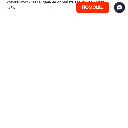
хотите, чтобы ваши данные обрабатывались, покиньте
ПОМОЩЬ
сайт.
+7 (925) 411-21-86
Горячая линия
+7 (495) 150-03-69
support@pharmtutor.ru
125167, г. Москва, Ленинградский проспект,
д. 47/2, БЦ «Регус Авион», офис 427
Режим работы: с 10:00 до 18:00 (МСК)
© 2017-2026 ООО «ФАРМКЛУБ»
ИНН 7743805424
ОГРН 1117746012526
Пользовательское соглашение