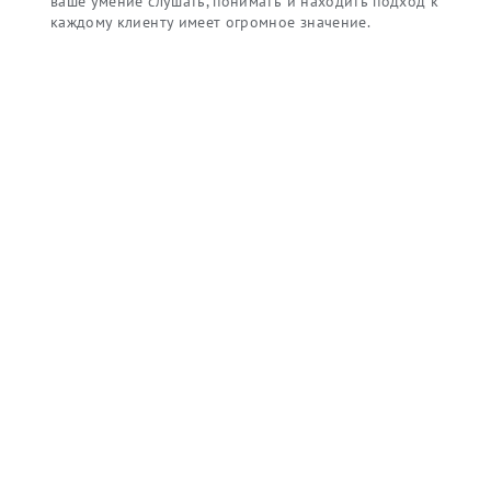
ваше умение слушать, понимать и находить подход к
каждому клиенту имеет огромное значение.