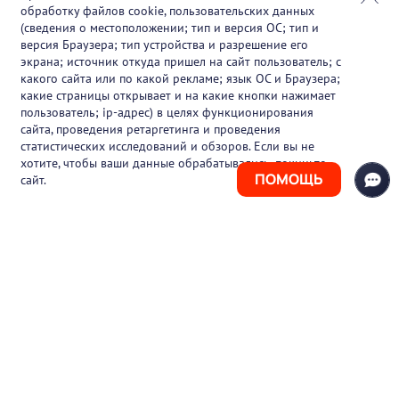
обработку файлов cookie, пользовательских данных
Партнеры
(сведения о местоположении; тип и версия ОС; тип и
версия Браузера; тип устройства и разрешение его
О проекте
экрана; источник откуда пришел на сайт пользователь; с
какого сайта или по какой рекламе; язык ОС и Браузера;
Вакансии
какие страницы открывает и на какие кнопки нажимает
пользователь; ip-адрес) в целях функционирования
Блог
сайта, проведения ретаргетинга и проведения
статистических исследований и обзоров. Если вы не
Контакты
хотите, чтобы ваши данные обрабатывались, покиньте
ПОМОЩЬ
сайт.
+7 (925) 411-21-86
Горячая линия
+7 (495) 150-03-69
support@pharmtutor.ru
125167, г. Москва, Ленинградский проспект,
д. 47/2, БЦ «Регус Авион», офис 427
Режим работы: с 10:00 до 18:00 (МСК)