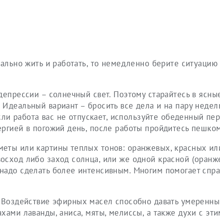
мально жить и работать, то немедленно берите ситуацию 
епрессии – солнечный свет. Поэтому старайтесь в ясны
Идеальный вариант – бросить все дела и на пару недель
если работа вас не отпускает, используйте обеденный пе
ергией в погожий день, после работы пройдитесь пешком
еты или картины теплых тонов: оранжевых, красных ил
осход либо заход солнца, или же одной красной (оранж
надо сделать более интенсивным. Многим помогает спра
 Воздействие эфирных масел способно давать умеренны
хами лаванды, аниса, мяты, мелиссы, а также духи с эт