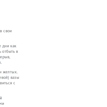
в свои
е дни как
 отбыть в
рерыв,
.
и желтых.
евой) вазы
виться с
й
ими