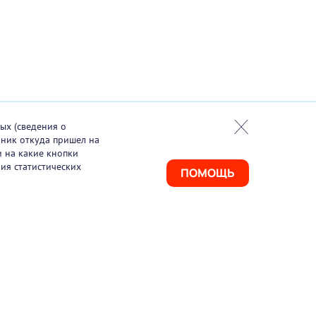
ых (сведения о
чник откуда пришел на
и на какие кнопки
ия статистических
ПОМОЩЬ
925) 411-21-86
ая линия
495) 150-03-69