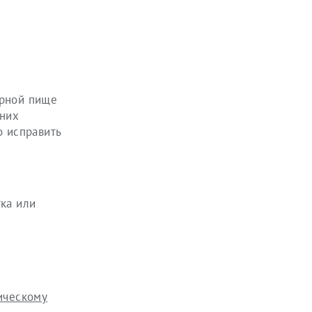
ирной пище
 них
о исправить
тка или
ическому