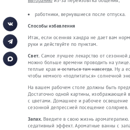
выгоранию
из-за переизбытка общения;
работники, вернувшиеся после отпуска.
Способы избавления
Итак, если осенняя хандра не дает вам нор
руки и действуйте по пунктам.
Свет.
Самое лучшее лекарство от сезонной д
можно больше времени проводить на улице. 
теплые края
и остаться там навсегда
. Ну а 
чтобы немного «подпитаться» солнечной эн
На вашем рабочем столе должны быть предм
Достаточно одной картины, изображающей в
с цветами. Домашнее и рабочее освещение 
сезонной депрессией посещение соляриев.
Запах.
Введите в свою жизнь ароматерапию.
седативный эффект. Ароматные ванны с запа