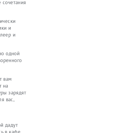
е сочетания
тически
ики и
плеер и
но одной
воренного
т вам
т на
уры зарядят
я вас,
й дадут
ь в кафе,