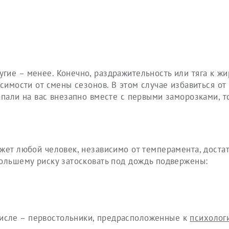
гие – менее. Конечно, раздражительность или тяга к ж
симости от смены сезонов. В этом случае избавиться от
апали на вас внезапно вместе с первыми заморозками, т
жет любой человек, независимо от темперамента, доста
большему риску затосковать под дождь подвержены:
числе – первостольники, предрасположенные к
психолог