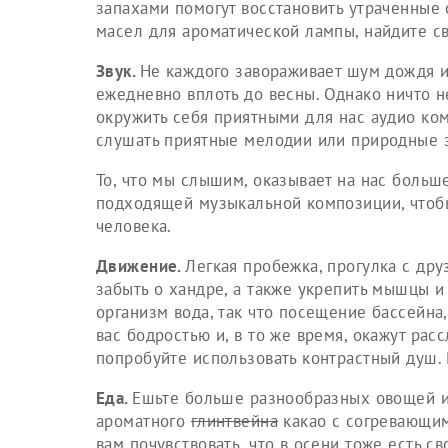
запахами помогут восстановить утраченные
масел для ароматической лампы, найдите с
Звук.
Не каждого завораживает шум дождя и
ежедневно вплоть до весны. Однако ничто 
окружить себя приятными для нас аудио ко
слушать приятные мелодии или природные з
То, что мы слышим, оказывает на нас больш
подходящей музыкальной композиции, чтобы
человека.
Движение.
Легкая пробежка, прогулка с дру
забыть о хандре, а также укрепить мышцы 
организм вода, так что посещение бассейна
вас бодростью и, в то же время, окажут рас
попробуйте использовать контрастный душ. Н
Еда.
Ешьте больше разнообразных овощей и 
ароматного
глинтвейна
какао с согревающим
вам почувствовать, что в осени тоже есть св