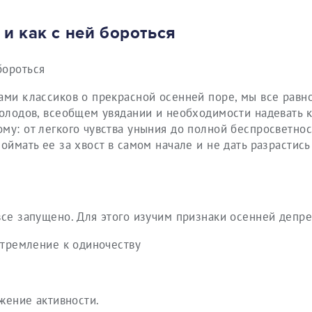
 и как с ней бороться
ами классиков о прекрасной осенней поре, мы все равн
холодов, всеобщем увядании и необходимости надевать к
му: от легкого чувства уныния до полной беспросветнос
оймать ее за хвост в самом начале и не дать разрастись
все запущено. Для этого изучим признаки осенней депре
тремление к одиночеству
жение активности.