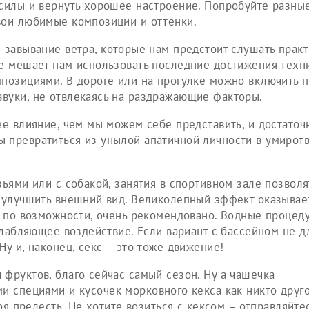
 силы и вернуть хорошее настроение. Попробуйте разны
вои любимые композиции и оттенки.
 завывание ветра, которые нам предстоит слушать прак
не мешает нам использовать последние достижения техн
мпозициями. В дороге или на прогулке можно включить 
вуки, не отвлекаясь на раздражающие факторы.
ее влияние, чем мы можем себе представить, и достаточ
 превратиться из унылой апатичной личности в умирот
зьями или с собакой, занятия в спортивном зале позволя
и улучшить внешний вид. Великолепный эффект оказывае
, по возможности, очень рекомендовано. Водные процед
слабляющее воздействие. Если вариант с бассейном не дл
у и, наконец, секс – это тоже движение!
фруктов, благо сейчас самый сезон. Ну а чашечка
и специями и кусочек морковного кекса как никто друго
оя прелесть. Не хотите возиться с кексом – отправляйтес