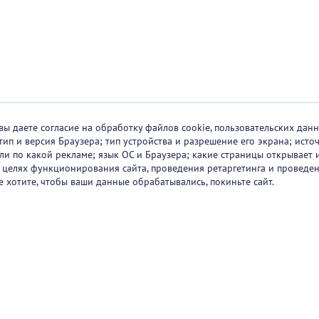
вы даете согласие на обработку файлов cookie, пользовательских данн
тип и версия Браузера; тип устройства и разрешение его экрана; исто
 или по какой рекламе; язык ОС и Браузера; какие страницы открывает 
в целях функционирования сайта, проведения ретаргетинга и проведен
е хотите, чтобы ваши данные обрабатывались, покиньте сайт.
ртнеры
О проекте
Вакансии
Блог
+7 (
Горяч
+7 (