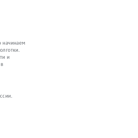
о начинаем
олготки.
ти и
 в
ссии.