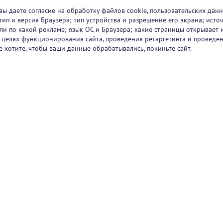
вы даете согласие на обработку файлов cookie, пользовательских данн
тип и версия Браузера; тип устройства и разрешение его экрана; исто
 или по какой рекламе; язык ОС и Браузера; какие страницы открывает 
в целях функционирования сайта, проведения ретаргетинга и проведен
е хотите, чтобы ваши данные обрабатывались, покиньте сайт.
ртнеры
О проекте
Вакансии
Блог
+7 (
Горяч
+7 (
sup
1251
47/2
Режи