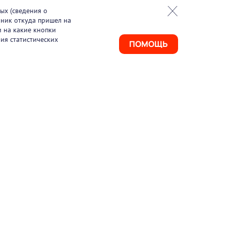
ых (сведения о
чник откуда пришел на
и на какие кнопки
ия статистических
ПОМОЩЬ
925) 411-21-86
ая линия
495) 150-03-69
port@pharmtutor.ru
67, г. Москва, Ленинградский проспект, д.
, БЦ «Регус Авион», офис 427
м работы: с 10:00 до 18:00 (МСК)