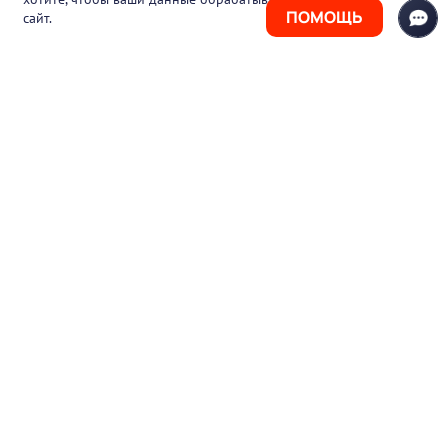
ПОМОЩЬ
сайт.
+7 (925) 411-21-86
Горячая линия
+7 (495) 150-03-69
support@pharmtutor.ru
125167, г. Москва, Ленинградский проспект,
д. 47/2, БЦ «Регус Авион», офис 427
Режим работы: с 10:00 до 18:00 (МСК)
© 2017-2026 ООО «ФАРМКЛУБ»
ИНН 7743805424
ОГРН 1117746012526
Пользовательское соглашение