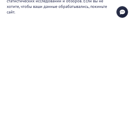
статистических исследований и обзоров. Если вы не
Контакты
хотите, чтобы ваши данные обрабатывались, покиньте
сайт.
+7 (925) 411-21-86
Горячая линия
+7 (495) 150-03-69
support@pharmtutor.ru
125167, г. Москва, Ленинградский проспект,
д. 47/2, БЦ «Регус Авион», офис 427
Режим работы: с 10:00 до 18:00 (МСК)
© 2017-2026 ООО «ФАРМКЛУБ»
ИНН 7743805424
ОГРН 1117746012526