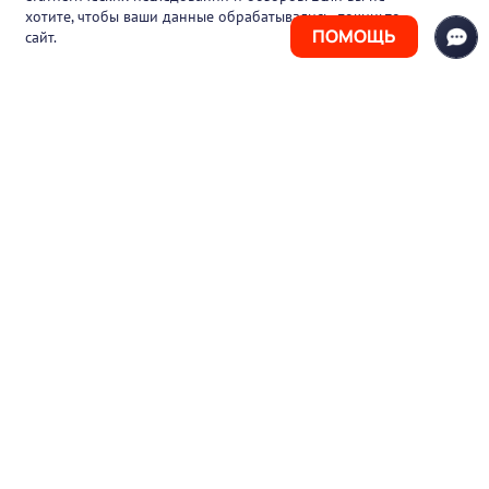
Контакты
хотите, чтобы ваши данные обрабатывались, покиньте
ПОМОЩЬ
сайт.
+7 (925) 411-21-86
Горячая линия
+7 (495) 150-03-69
support@pharmtutor.ru
125167, г. Москва, Ленинградский проспект,
д. 47/2, БЦ «Регус Авион», офис 427
Режим работы: с 10:00 до 18:00 (МСК)
© 2017-2026 ООО «ФАРМКЛУБ»
ИНН 7743805424
ОГРН 1117746012526