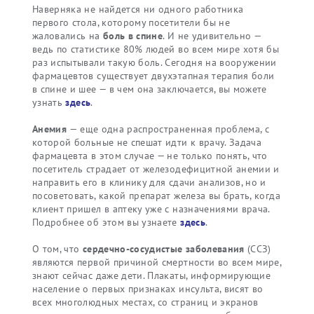
Наверняка не найдется ни одного работника
первого стола, которому посетители бы не
жаловались на
боль в спине
. И не удивительно —
ведь по статистике 80% людей во всем мире хотя бы
раз испытывали такую боль. Сегодня на вооружении
фармацевтов существует двухэтапная терапия боли
в спине и шее — в чем она заключается, вы можете
узнать
здесь
.
Анемия
— еще одна распространенная проблема, с
которой больные не спешат идти к врачу. Задача
фармацевта в этом случае — не только понять, что
посетитель страдает от железодефицитной анемии и
направить его в клинику для сдачи анализов, но и
посоветовать, какой препарат железа вы брать, когда
клиент пришел в аптеку уже с назначениями врача.
Подробнее об этом вы узнаете
здесь
.
О том, что
сердечно-сосудистые заболевания
(ССЗ)
являются первой причиной смертности во всем мире,
знают сейчас даже дети. Плакаты, информирующие
население о первых признаках инсульта, висят во
всех многолюдных местах, со страниц и экранов