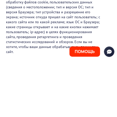
обработку файлов cookie, пользовательских данных
Партнеры
(сведения о местоположении; тип и версия ОС; тип и
версия Браузера; тип устройства и разрешение его
О проекте
экрана; источник откуда пришел на сайт пользователь; с
какого сайта или по какой рекламе; язык ОС и Браузера;
Вакансии
какие страницы открывает и на какие кнопки нажимает
пользователь; ip-адрес) в целях функционирования
Блог
сайта, проведения ретаргетинга и проведения
статистических исследований и обзоров. Если вы не
Контакты
хотите, чтобы ваши данные обрабатывались, покиньте
ПОМОЩЬ
сайт.
+7 (925) 411-21-86
Горячая линия
+7 (495) 150-03-69
support@pharmtutor.ru
125167, г. Москва, Ленинградский проспект,
д. 47/2, БЦ «Регус Авион», офис 427
Режим работы: с 10:00 до 18:00 (МСК)