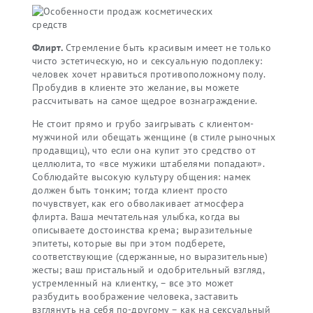
Флирт.
Стремление быть красивым имеет не только
чисто эстетическую, но и сексуальную подоплеку:
человек хочет нравиться противоположному полу.
Пробудив в клиенте это желание, вы можете
рассчитывать на самое щедрое вознаграждение.
Не стоит прямо и грубо заигрывать с клиентом-
мужчиной или обещать женщине (в стиле рыночных
продавщиц), что если она купит это средство от
целлюлита, то «все мужики штабелями попадают».
Соблюдайте высокую культуру общения: намек
должен быть тонким; тогда клиент просто
почувствует, как его обволакивает атмосфера
флирта. Ваша мечтательная улыбка, когда вы
описываете достоинства крема; выразительные
эпитеты, которые вы при этом подберете,
соответствующие (сдержанные, но выразительные)
жесты; ваш пристальный и одобрительный взгляд,
устремленный на клиентку, – все это может
разбудить воображение человека, заставить
взглянуть на себя по-другому – как на сексуальный