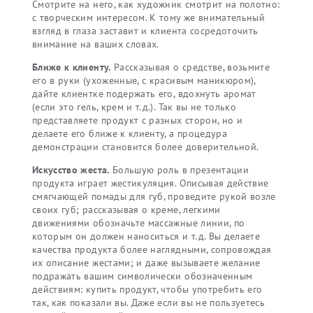
Смотрите на него, как художник смотрит на полотно:
с творческим интересом. К тому же внимательный
взгляд в глаза заставит и клиента сосредоточить
внимание на ваших словах.
Ближе к клиенту.
Рассказывая о средстве, возьмите
его в руки (ухоженные, с красивым маникюром),
дайте клиентке подержать его, вдохнуть аромат
(если это гель, крем и т.д.). Так вы не только
представляете продукт с разных сторон, но и
делаете его ближе к клиенту, а процедура
демонстрации становится более доверительной.
Искусство жеста.
Большую роль в презентации
продукта играет жестикуляция. Описывая действие
смягчающей помады для губ, проведите рукой возле
своих губ; рассказывая о креме, легкими
движениями обозначьте массажные линии, по
которым он должен наноситься и т.д. Вы делаете
качества продукта более наглядными, сопровождая
их описание жестами; и даже вызываете желание
подражать вашим символически обозначенным
действиям: купить продукт, чтобы употребить его
так, как показали вы. Даже если вы не пользуетесь