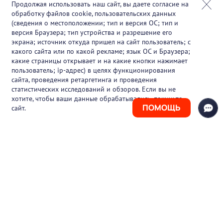
Онлайн-события
Продолжая использовать наш сайт, вы даете согласие на
обработку файлов cookie, пользовательских данных
Партнеры
(сведения о местоположении; тип и версия ОС; тип и
версия Браузера; тип устройства и разрешение его
О проекте
экрана; источник откуда пришел на сайт пользователь; с
какого сайта или по какой рекламе; язык ОС и Браузера;
Вакансии
какие страницы открывает и на какие кнопки нажимает
пользователь; ip-адрес) в целях функционирования
Блог
сайта, проведения ретаргетинга и проведения
статистических исследований и обзоров. Если вы не
Контакты
хотите, чтобы ваши данные обрабатывались, покиньте
ПОМОЩЬ
сайт.
+7 (925) 411-21-86
Горячая линия
+7 (495) 150-03-69
support@pharmtutor.ru
125167, г. Москва, Ленинградский проспект,
д. 47/2, БЦ «Регус Авион», офис 427
Режим работы: с 10:00 до 18:00 (МСК)