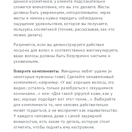
данной косметикой, у клиента подсознательно
сложится впечатление, что вы это делаете. Жесты
должны быть уверенными, неторопливыми; через
жесты и мимику нужно передать собеседнику
ощущение удовольствия, которое вы получаете,
пользуясь косметикой (точнее, рассказывая, как это
можно делать).
Разумеется, если вы демонстрируете действие
лосьона для волос и соответственно жестикулируете,
ваши волосы должны быть безупречно чистыми и
ухоженными.
Говорите комплименты.
Женщины любят ушами (и
некоторые мужчины тоже). Сделайте ненавязчивый
комплимент, например: «У вас хорошие волосы, это
видно; осталось только разобраться с секущимися
кончиками...» или: «Для такой упругой кожи, как у
вас, хорошо подойдет вот этот тоник...». Выбирайте
для комплимента то, чем человек действительно
может гордиться, а не воспримет как издевательство.
У каждого человека, даже с самой заурядной
внешностью, есть какая-то деталь, которую стоит
отметить, чтобы поднять ему настроение.