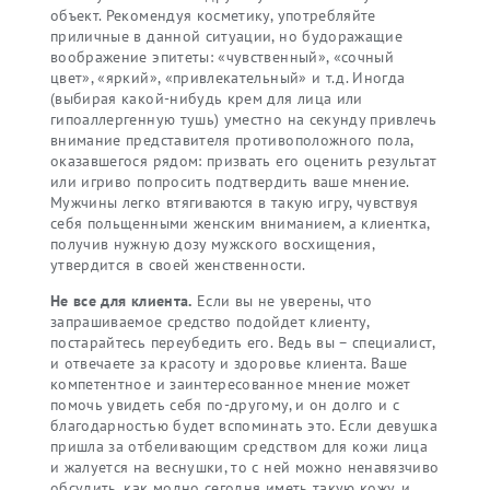
объект. Рекомендуя косметику, употребляйте
приличные в данной ситуации, но будоражащие
воображение эпитеты: «чувственный», «сочный
цвет», «яркий», «привлекательный» и т.д. Иногда
(выбирая какой-нибудь крем для лица или
гипоаллергенную тушь) уместно на секунду привлечь
внимание представителя противоположного пола,
оказавшегося рядом: призвать его оценить результат
или игриво попросить подтвердить ваше мнение.
Мужчины легко втягиваются в такую игру, чувствуя
себя польщенными женским вниманием, а клиентка,
получив нужную дозу мужского восхищения,
утвердится в своей женственности.
Не все для клиента.
Если вы не уверены, что
запрашиваемое средство подойдет клиенту,
постарайтесь переубедить его. Ведь вы – специалист,
и отвечаете за красоту и здоровье клиента. Ваше
компетентное и заинтересованное мнение может
помочь увидеть себя по-другому, и он долго и с
благодарностью будет вспоминать это. Если девушка
пришла за отбеливающим средством для кожи лица
и жалуется на веснушки, то с ней можно ненавязчиво
обсудить, как модно сегодня иметь такую кожу, и