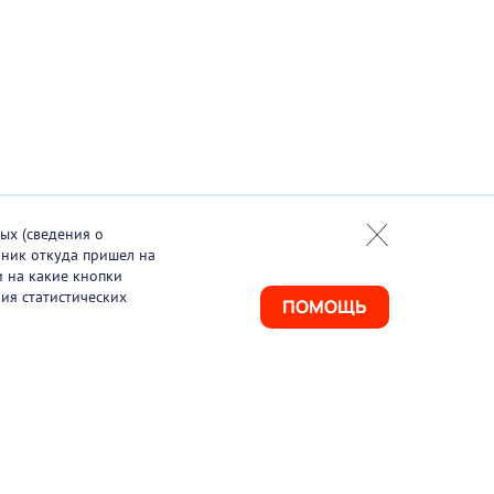
ых (сведения о
чник откуда пришел на
и на какие кнопки
ия статистических
ПОМОЩЬ
925) 411-21-86
ая линия