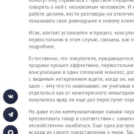
помогут ему справиться с чувством смущени
говорить о ней с незнакомым человеком. И 
работе делами, вести разговоры на отвлече
показывать свое равнодушие к новому клиен
Итак, контакт установлен и процесс консул
первостольник в этом случае, связаны, как
подробнее.
Естественно, что покупателя, нуждающегося
продажи прошел эффективно, первостольник
консультацию в один сплошной монолог, дог
с видимым нетерпением ждете, когда он, нак
одно – ему что-то навязывают, не учитывая
отделаться как от неинтересного невыгодног
покупатель вряд ли еще раз переступит поро
Но даже если коммуникативные навыки перво
презентовать товар в соответствии с заявле
несвойственно ошибаться. Еще одна распро
исходя из своего представления о мире. Та