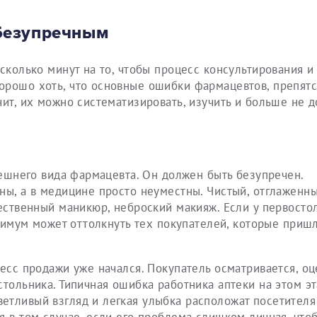
 безупречным
есколько минут на то, чтобы процесс консультирования и
орошо хоть, что основные ошибки фармацевтов, препят
ит, их можно систематизировать, изучить и больше не д
внешнего вида фармацевта. Он должен быть безупречен.
ны, а в медицине просто неуместны. Чистый, отглаженны
тественный маникюр, неброский макияж. Если у первосто
инимум может оттолкнуть тех покупателей, которые пришл
цесс продажи уже начался. Покупатель осматривается, оц
стольника. Типичная ошибка работника аптеки на этом эт
тливый взгляд и легкая улыбка расположат посетителя 