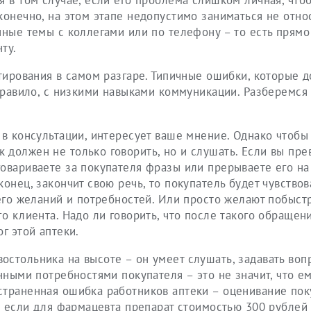
я в том случае, если его проблема слишком личная, что
конечно, на этом этапе недопустимо заниматься не отн
нные темы с коллегами или по телефону – то есть прямо
ту.
ьтирования в самом разгаре. Типичные ошибки, которые д
 правило, с низкими навыками коммуникации. Разберемся
 в консультации, интересует ваше мнение. Однако чтобы
 должен не только говорить, но и слушать. Если вы пр
овариваете за покупателя фразы или прерываете его на
онец, закончит свою речь, то покупатель будет чувствов
 его желаний и потребностей. Или просто желают побыстр
о клиента. Надо ли говорить, что после такого обращен
г этой аптеки.
стольника на высоте – он умеет слушать, задавать воп
нными потребностями покупателя – это не значит, что е
страненная ошибка работников аптеки – оценивание пок
к, если для фармацевта препарат стоимостью 300 рублей 