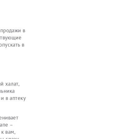
 продажи в
ствующие
опускать в
й халат,
льника
и в аптеку
енивает
апе –
к вам,