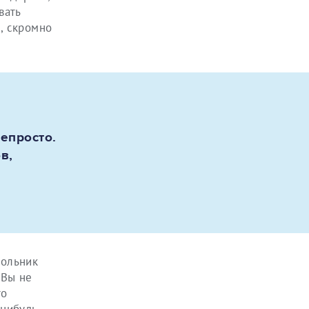
вать
д, скромно
непросто.
в,
тольник
 Вы не
то