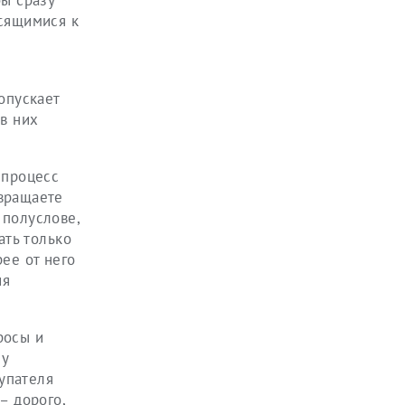
бы сразу
осящимися к
опускает
 в них
 процесс
евращаете
 полуслове,
ать только
ее от него
ия
росы и
му
упателя
– дорого,