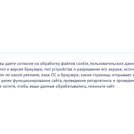
вы даете согласие на обработку файлов cookie, пользовательских данн
тип и версия Браузера; тип устройства и разрешение его экрана; исто
 или по какой рекламе; язык ОС и Браузера; какие страницы открывает 
в целях функционирования сайта, проведения ретаргетинга и проведен
е хотите, чтобы ваши данные обрабатывались, покиньте сайт.
ртнеры
О проекте
Вакансии
Блог
+7 (
Горяч