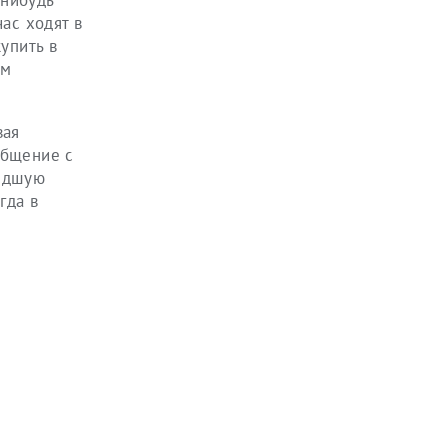
-нибудь
ас ходят в
упить в
ам
вая
общение с
шедшую
гда в