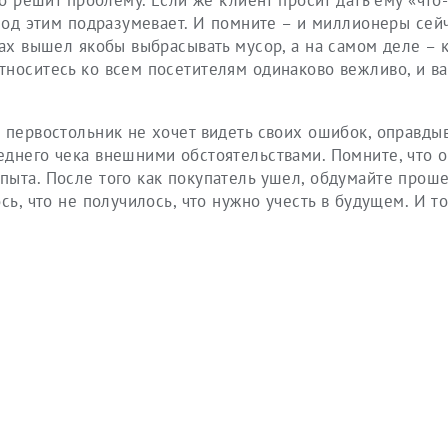
го решит проблему. Если же клиент просит дать ему «что
 под этим подразумевает. И помните – и миллионеры сейч
ках вышел якобы выбрасывать мусор, а на самом деле – к
тноситесь ко всем посетителям одинаково вежливо, и в
 первостольник не хочет видеть своих ошибок, оправды
еднего чека внешними обстоятельствами. Помните, что 
пыта. После того как покупатель ушел, обдумайте про
сь, что не получилось, что нужно учесть в будущем. И то