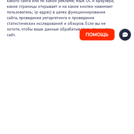
какого сайта или по какой рекламе; язык ОС и Браузера;
Вакансии
какие страницы открывает и на какие кнопки нажимает
пользователь; ip-адрес) в целях функционирования
Блог
сайта, проведения ретаргетинга и проведения
статистических исследований и обзоров. Если вы не
Контакты
хотите, чтобы ваши данные обрабатывались, покиньте
ПОМОЩЬ
сайт.
+7 (925) 411-21-86
Горячая линия
+7 (495) 150-03-69
support@pharmtutor.ru
125167, г. Москва, Ленинградский проспект,
д. 47/2, БЦ «Регус Авион», офис 427
Режим работы: с 10:00 до 18:00 (МСК)
© 2017-2026 ООО «ФАРМКЛУБ»