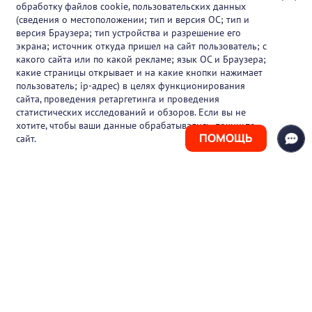
обработку файлов cookie, пользовательских данных
Партнеры
(сведения о местоположении; тип и версия ОС; тип и
версия Браузера; тип устройства и разрешение его
О проекте
экрана; источник откуда пришел на сайт пользователь; с
какого сайта или по какой рекламе; язык ОС и Браузера;
Вакансии
какие страницы открывает и на какие кнопки нажимает
пользователь; ip-адрес) в целях функционирования
Блог
сайта, проведения ретаргетинга и проведения
статистических исследований и обзоров. Если вы не
Контакты
хотите, чтобы ваши данные обрабатывались, покиньте
ПОМОЩЬ
сайт.
+7 (925) 411-21-86
Горячая линия
+7 (495) 150-03-69
support@pharmtutor.ru
125167, г. Москва, Ленинградский проспект,
д. 47/2, БЦ «Регус Авион», офис 427
Режим работы: с 10:00 до 18:00 (МСК)