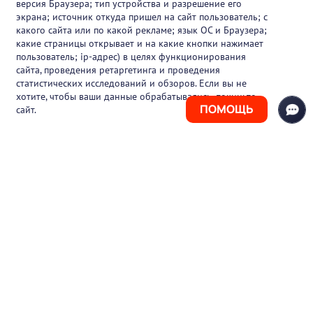
версия Браузера; тип устройства и разрешение его
О проекте
экрана; источник откуда пришел на сайт пользователь; с
какого сайта или по какой рекламе; язык ОС и Браузера;
Вакансии
какие страницы открывает и на какие кнопки нажимает
пользователь; ip-адрес) в целях функционирования
Блог
сайта, проведения ретаргетинга и проведения
статистических исследований и обзоров. Если вы не
Контакты
хотите, чтобы ваши данные обрабатывались, покиньте
ПОМОЩЬ
сайт.
+7 (925) 411-21-86
Горячая линия
+7 (495) 150-03-69
support@pharmtutor.ru
125167, г. Москва, Ленинградский проспект,
д. 47/2, БЦ «Регус Авион», офис 427
Режим работы: с 10:00 до 18:00 (МСК)