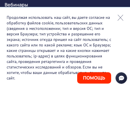
Вебинары
Онлайн-события
Продолжая использовать наш сайт, вы даете согласие на
обработку файлов cookie, пользовательских данных
Партнеры
(сведения о местоположении; тип и версия ОС; тип и
версия Браузера; тип устройства и разрешение его
О проекте
экрана; источник откуда пришел на сайт пользователь; с
какого сайта или по какой рекламе; язык ОС и Браузера;
Вакансии
какие страницы открывает и на какие кнопки нажимает
пользователь; ip-адрес) в целях функционирования
Блог
сайта, проведения ретаргетинга и проведения
статистических исследований и обзоров. Если вы не
Контакты
хотите, чтобы ваши данные обрабатывались, покиньте
ПОМОЩЬ
сайт.
+7 (925) 411-21-86
Горячая линия
+7 (495) 150-03-69
support@pharmtutor.ru
125167, г. Москва, Ленинградский проспект,
д. 47/2, БЦ «Регус Авион», офис 427