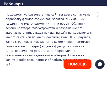
Вебинары
Онлайн-события
Продолжая использовать наш сайт, вы даете согласие на
обработку файлов cookie, пользовательских данных
Партнеры
(сведения о местоположении; тип и версия ОС; тип и
версия Браузера; тип устройства и разрешение его
О проекте
экрана; источник откуда пришел на сайт пользователь; с
какого сайта или по какой рекламе; язык ОС и Браузера;
Вакансии
какие страницы открывает и на какие кнопки нажимает
пользователь; ip-адрес) в целях функционирования
Блог
сайта, проведения ретаргетинга и проведения
статистических исследований и обзоров. Если вы не
Контакты
хотите, чтобы ваши данные обрабатывались, покиньте
ПОМОЩЬ
сайт.
+7 (925) 411-21-86
Горячая линия
+7 (495) 150-03-69
support@pharmtutor.ru
125167, г. Москва, Ленинградский проспект,
д. 47/2, БЦ «Регус Авион», офис 427