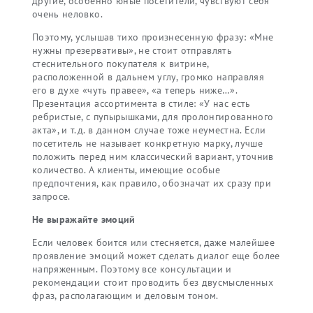
другие, особенно юные посетители, чувствуют себя
очень неловко.
Поэтому, услышав тихо произнесенную фразу: «Мне
нужны презервативы», не стоит отправлять
стеснительного покупателя к витрине,
расположенной в дальнем углу, громко направляя
его в духе «чуть правее», «а теперь ниже…».
Презентация ассортимента в стиле: «У нас есть
ребристые, с пупырышками, для пролонгированного
акта», и т.д. в данном случае тоже неуместна. Если
посетитель не называет конкретную марку, лучше
положить перед ним классический вариант, уточнив
количество. А клиенты, имеющие особые
предпочтения, как правило, обозначат их сразу при
запросе.
Не выражайте эмоций
Если человек боится или стесняется, даже малейшее
проявление эмоций может сделать диалог еще более
напряженным. Поэтому все консультации и
рекомендации стоит проводить без двусмысленных
фраз, располагающим и деловым тоном.