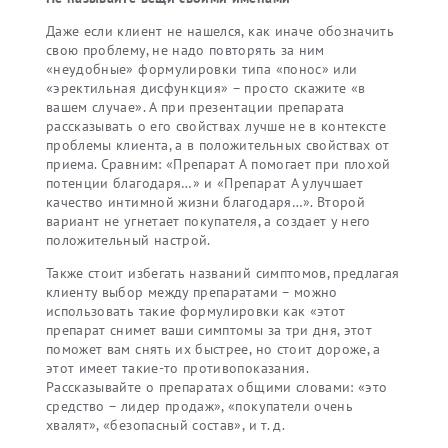
Даже если клиент не нашелся, как иначе обозначить
свою проблему, не надо повторять за ним
«неудобные» формулировки типа «понос» или
«эректильная дисфункция» – просто скажите «в
вашем случае». А при презентации препарата
рассказывать о его свойствах лучше не в контексте
проблемы клиента, а в положительных свойствах от
приема. Сравним: «Препарат А помогает при плохой
потенции благодаря…» и «Препарат А улучшает
качество интимной жизни благодаря…». Второй
вариант не угнетает покупателя, а создает у него
положительный настрой.
Также стоит избегать названий симптомов, предлагая
клиенту выбор между препаратами – можно
использовать такие формулировки как «этот
препарат снимет ваши симптомы за три дня, этот
поможет вам снять их быстрее, но стоит дороже, а
этот имеет такие-то противопоказания.
Рассказывайте о препаратах общими словами: «это
средство – лидер продаж», «покупатели очень
хвалят», «безопасный состав», и т. д.