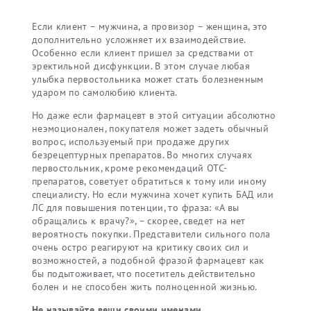
Если клиент – мужчина, а провизор – женщина, это
дополнительно усложняет их взаимодействие.
Особенно если клиент пришел за средствами от
эректильной дисфункции. В этом случае любая
улыбка первостольника может стать болезненным
ударом по самолюбию клиента.
Но даже если фармацевт в этой ситуации абсолютно
неэмоционален, покупателя может задеть обычный
вопрос, используемый при продаже других
безрецептурных препаратов. Во многих случаях
первостольник, кроме рекомендаций ОТС-
препаратов, советует обратиться к тому или иному
специалисту. Но если мужчина хочет купить БАД или
ЛС для повышения потенции, то фраза: «А вы
обращались к врачу?», – скорее, сведет на нет
вероятность покупки. Представители сильного пола
очень остро реагируют на критику своих сил и
возможностей, а подобной фразой фармацевт как
бы подытоживает, что посетитель действительно
болен и не способен жить полноценной жизнью.
Не называйте вещи своими именами