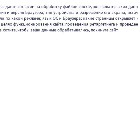
вы даете согласие на обработку файлов cookie, пользовательских данн
тип и версия Браузера; тип устройства и разрешение его экрана; исто
 или по какой рекламе; язык ОС и Браузера; какие страницы открывает 
в целях функционирования сайта, проведения ретаргетинга и проведен
е хотите, чтобы ваши данные обрабатывались, покиньте сайт.
ртнеры
О проекте
Вакансии
Блог
+7 (
Горяч
+7 (
sup
1251
47/2
Режи