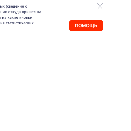
ых (сведения о
чник откуда пришел на
и на какие кнопки
ия статистических
ПОМОЩЬ
925) 411-21-86
ая линия
495) 150-03-69
port@pharmtutor.ru
67, г. Москва, Ленинградский проспект, д.
, БЦ «Регус Авион», офис 427
м работы: с 10:00 до 18:00 (МСК)