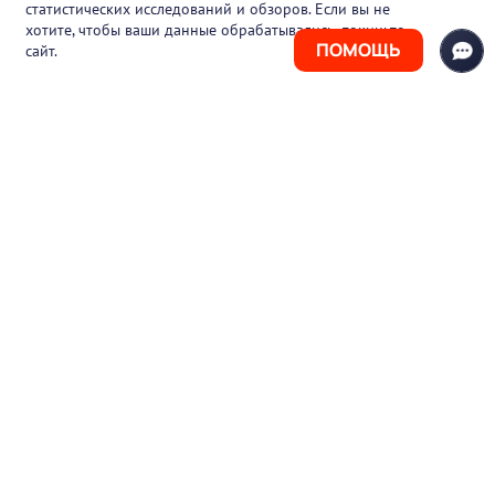
статистических исследований и обзоров. Если вы не
Контакты
хотите, чтобы ваши данные обрабатывались, покиньте
ПОМОЩЬ
сайт.
+7 (925) 411-21-86
Горячая линия
+7 (495) 150-03-69
support@pharmtutor.ru
125167, г. Москва, Ленинградский проспект,
д. 47/2, БЦ «Регус Авион», офис 427
Режим работы: с 10:00 до 18:00 (МСК)
© 2017-2026 ООО «ФАРМКЛУБ»
ИНН 7743805424
ОГРН 1117746012526