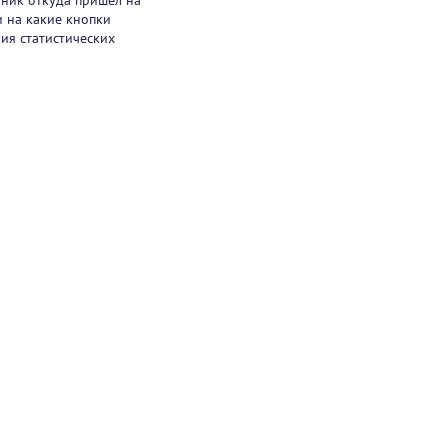
чник откуда пришел на
и на какие кнопки
ия статистических
925) 411-21-86
ая линия
495) 150-03-69
port@pharmtutor.ru
67, г. Москва, Ленинградский проспект, д.
, БЦ «Регус Авион», офис 427
м работы: с 10:00 до 18:00 (МСК)
ое соглашение
Политика конфиденциальности