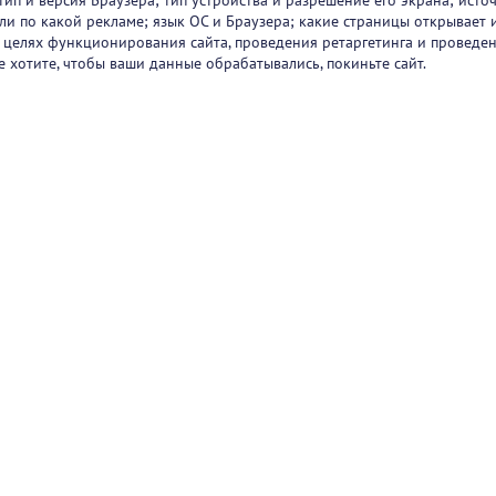
тип и версия Браузера; тип устройства и разрешение его экрана; исто
 или по какой рекламе; язык ОС и Браузера; какие страницы открывает 
в целях функционирования сайта, проведения ретаргетинга и проведен
е хотите, чтобы ваши данные обрабатывались, покиньте сайт.
ртнеры
О проекте
Вакансии
Блог
+7 (
Горяч
+7 (
sup
1251
47/2
Режи
Пользовательск