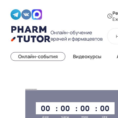
Ре
Еж
Онлайн-обучение
врачей и фармацевтов
Онлайн-события
Видеокурсы
____
00
00
00
00
дни
часы
мин
сек