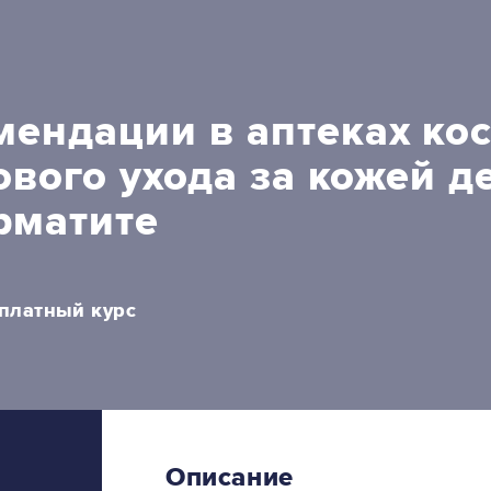
ендации в аптеках ко
ового ухода за кожей д
рматите
платный курс
Описание