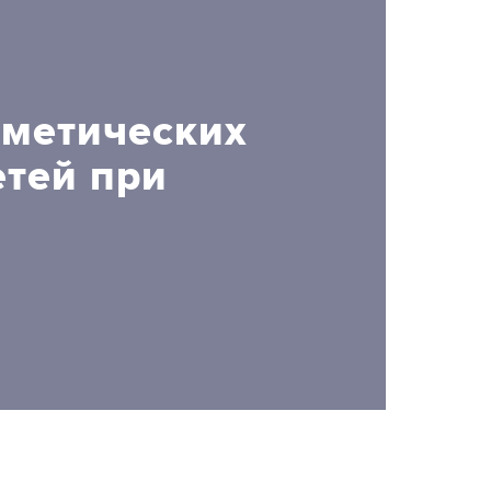
сметических
етей при