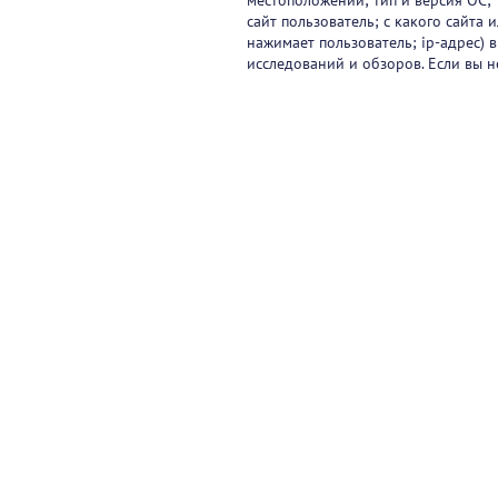
местоположении; тип и версия ОС; 
сайт пользователь; с какого сайта
нажимает пользователь; ip-адрес) 
исследований и обзоров. Если вы н
Видеокурсы
Вебинары
Онлайн-события
Па
Контакты
© 2017-2026 ООО «ФАРМКЛУБ»
ИНН 7743805424