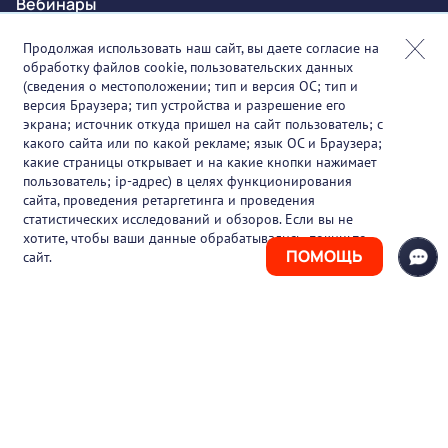
Вебинары
Онлайн-события
Продолжая использовать наш сайт, вы даете согласие на
обработку файлов cookie, пользовательских данных
Партнеры
(сведения о местоположении; тип и версия ОС; тип и
версия Браузера; тип устройства и разрешение его
О проекте
экрана; источник откуда пришел на сайт пользователь; с
какого сайта или по какой рекламе; язык ОС и Браузера;
Вакансии
какие страницы открывает и на какие кнопки нажимает
пользователь; ip-адрес) в целях функционирования
Блог
сайта, проведения ретаргетинга и проведения
статистических исследований и обзоров. Если вы не
Контакты
хотите, чтобы ваши данные обрабатывались, покиньте
ПОМОЩЬ
сайт.
+7 (925) 411-21-86
Горячая линия
+7 (495) 150-03-69
support@pharmtutor.ru
125167, г. Москва, Ленинградский проспект,
д. 47/2, БЦ «Регус Авион», офис 427