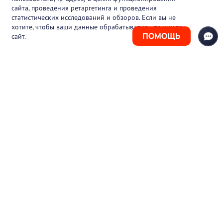
Блог
сайта, проведения ретаргетинга и проведения
статистических исследований и обзоров. Если вы не
Контакты
хотите, чтобы ваши данные обрабатывались, покиньте
ПОМОЩЬ
сайт.
+7 (925) 411-21-86
Горячая линия
+7 (495) 150-03-69
support@pharmtutor.ru
125167, г. Москва, Ленинградский проспект,
д. 47/2, БЦ «Регус Авион», офис 427
Режим работы: с 10:00 до 18:00 (МСК)
© 2017-2026 ООО «ФАРМКЛУБ»
ИНН 7743805424
ОГРН 1117746012526