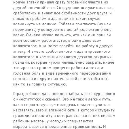
новую аптеку пришел сразу готовый коллектив из
другой аптечной сети. Сотрудники все уже опытные,
сработались и знают все особенности друг друга, и
никаких проблем в адаптации в таком случае
возникнуть не должно. Соблазн пригласить (ну или
переманить) у конкурентов целый коллектив очень
велик. Однако нужно помнить, что как они пришли
всем составом работать, так в один день всем
коллективом они могут перейти на работу в другую
аптеку. И вместо сработанного и адаптированного
коллектива в компании появится десяток открытых
позиций, которые нужно немедленно закрыть, иначе
это чревато срывом процесса работы аптеки, и
головная боль в виде временного перебрасывания
персонала из других аптек вашей сети, чтобы хоть
как-то выправить ситуацию.
Гораздо более дальновидно забрать весь курс прямо
с «институтской скамьи». Это не такой легкий путь,
как в первом случае, – молодежь придется учить и
наставлять, зато к аптечной сети, в которой студенты
проходили практику и которая стала для них первым
рабочим местом, у молодых специалистов
вырабатывается определенная привязанность. И