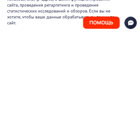
Блог
сайта, проведения ретаргетинга и проведения
статистических исследований и обзоров. Если вы не
Контакты
хотите, чтобы ваши данные обрабатывались, покиньте
ПОМОЩЬ
сайт.
+7 (925) 411-21-86
Горячая линия
+7 (495) 150-03-69
support@pharmtutor.ru
125167, г. Москва, Ленинградский проспект,
д. 47/2, БЦ «Регус Авион», офис 427
Режим работы: с 10:00 до 18:00 (МСК)
© 2017-2026 ООО «ФАРМКЛУБ»
ИНН 7743805424
ОГРН 1117746012526