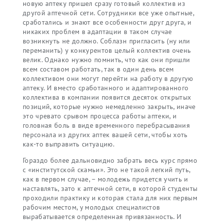
новую аптеку пришел сразу готовый коллектив из
другой аптечной сети. Сотрудники все уже опытные,
сработались и знают все особенности друг друга, и
никаких проблем в адаптации в таком случае
возникнуть не должно. Соблазн пригласить (ну или
переманить) у конкурентов целый коллектив очень
велик. Однако нужно помнить, что как они пришли
всем составом работать, так в один день всем
коллективом они могут перейти на работу в другую
аптеку. И вместо сработанного и адаптированного
коллектива в компании появится десяток открытых
позиций, которые нужно немедленно закрыть, иначе
это чревато срывом процесса работы аптеки, и
головная боль в виде временного перебрасывания
персонала из других аптек вашей сети, чтобы хоть
как-то выправить ситуацию.
Гораздо более дальновидно забрать весь курс прямо
с «институтской скамьи». Это не такой легкий путь,
как в первом случае, – молодежь придется учить и
наставлять, зато к аптечной сети, в которой студенты
проходили практику и которая стала для них первым
рабочим местом, у молодых специалистов
вырабатывается определенная привязанность. И