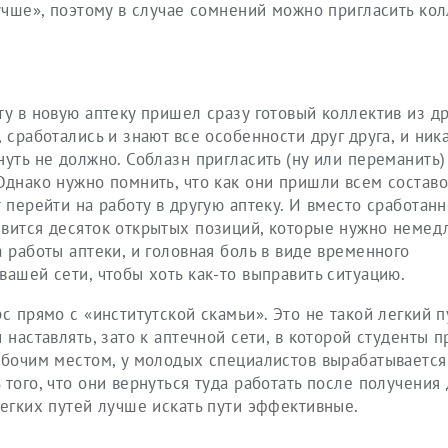
учше», поэтому в случае сомнений можно пригласить кол
ту в новую аптеку пришел сразу готовый коллектив из д
 сработались и знают все особенности друг друга, и ник
уть не должно. Соблазн пригласить (ну или переманить)
Однако нужно помнить, что как они пришли всем составо
 перейти на работу в другую аптеку. И вместо сработанн
явится десяток открытых позиций, которые нужно немед
 работы аптеки, и головная боль в виде временного
вашей сети, чтобы хоть как-то выправить ситуацию.
с прямо с «институтской скамьи». Это не такой легкий пу
 наставлять, зато к аптечной сети, в которой студенты 
рабочим местом, у молодых специалистов вырабатывается
того, что они вернуться туда работать после получения
легких путей лучше искать пути эффективные.