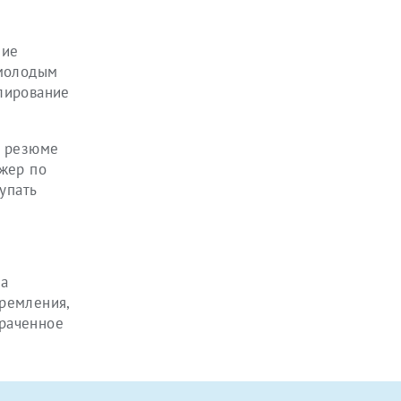
ние
 молодым
лирование
к резюме
джер по
упать
на
ремления,
траченное