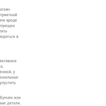
багаж»
 приятный
ами вроде
ампующих
тить
бедиться в
ъективное
а.
енной, у
сиональные
упустить
 бумаги или
ные детали.