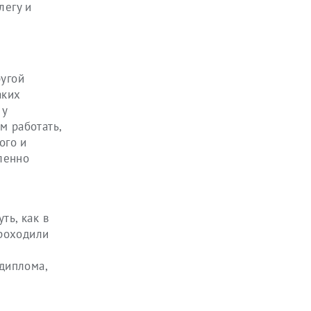
легу и
ругой
аких
 у
м работать,
ого и
ленно
ть, как в
проходили
 диплома,