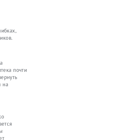
шибках,
иков.
а
птека почти
вернуть
я на
ко
ается
ы
ет