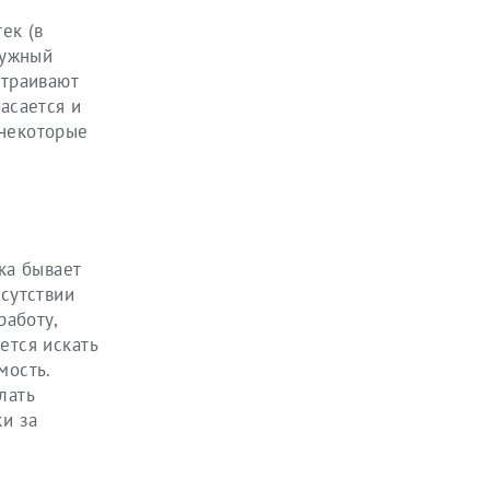
ек (в
нужный
страивают
асается и
 некоторые
ка бывает
сутствии
работу,
ется искать
мость.
лать
ки за