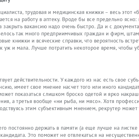
циалиста, трудовая и медицинская книжки – весь этот «
ается на работу в аптеку. Вроде бы все предельно ясно:
а закрыть вакансию надо очень быстро. Да и с документ
звелось так много предприимчивых граждан и фирм, шт
вые книжки и всяческие справки, что вероятность встре
 уж и мала. Лучше потратить некоторое время, чтобы у
вует действительности. У каждого из нас есть свое суб
нсию, имеет свое мнение насчет того или иного кандидат
может показаться слишком броско одетой и ярко накраш
ния, а третья вообще «ни рыба, ни мясо». Хотя профес
оводствуясь этим субъективным мнением, рекрутер может 
его постоянно держать в памяти (а еще лучше на листке
кандидата. Это поможет не отвлекаться на несуществен