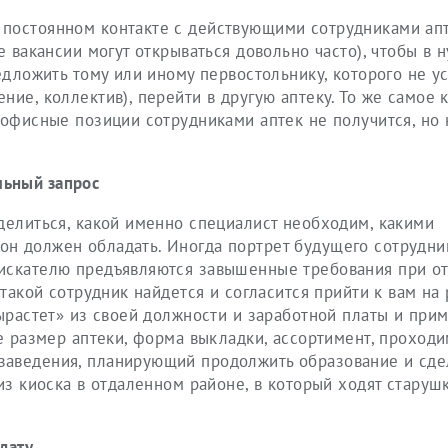
постоянном контакте с действующими сотрудниками апт
е вакансии могут открываться довольно часто), чтобы в 
едложить тому или иному первостольнику, которого не у
ие, коллектив), перейти в другую аптеку. То же самое к
 офисные позиции сотрудниками аптек не получится, но
ьный запрос
делиться, какой именно специалист необходим, какими
н должен обладать. Иногда портрет будущего сотрудни
искателю предъявляются завышенные требования при от
 такой сотрудник найдется и согласится прийти к вам на 
вырастет» из своей должности и заработной платы и прим
е размер аптеки, форма выкладки, ассортимент, проходи
заведения, планирующий продолжить образование и сде
из киоска в отдаленном районе, в который ходят старуш
дату