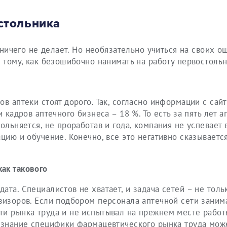
стольника
о ничего не делает. Но необязательно учиться на своих о
, тому, как безошибочно нанимать на работу первостольн
в аптеки стоят дорого. Так, согласно информации с сайт
 кадров аптечного бизнеса – 18 %. То есть за пять лет а
ольняется, не проработав и года, компания не успевает 
цию и обучение. Конечно, все это негативно сказываетс
ак такового
ата. Специалистов не хватает, и задача сетей – не толь
визоров. Если подбором персонала аптечной сети заним
ти рынка труда и не испытывал на прежнем месте работ
незнание специфики фармацевтического рынка труда мож