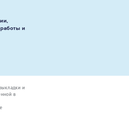
ии,
 работы и
я
 выкладки и
енной в
е