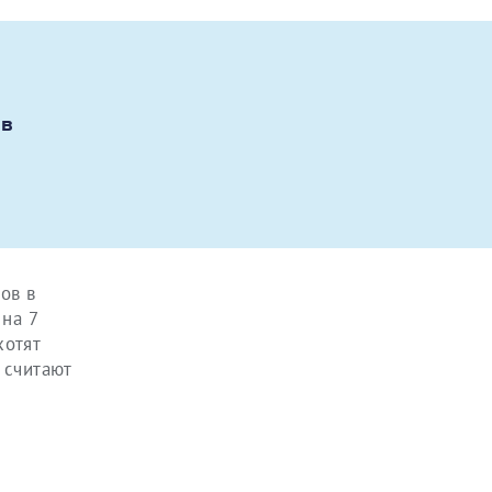
 в
ов в
 на 7
хотят
 считают