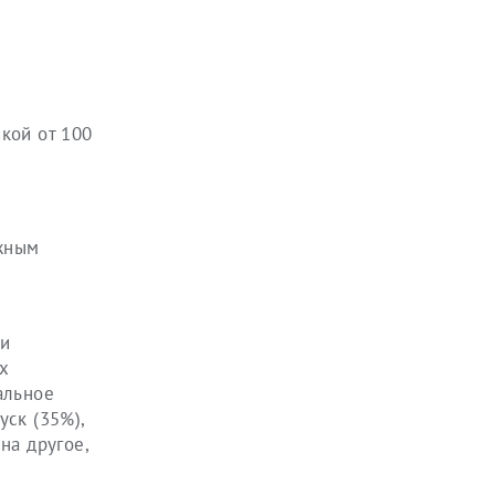
кой от 100
ажным
ли
х
альное
уск (35%),
на другое,