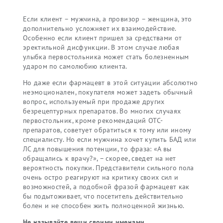
Если клиент – мужчина, а провизор – женщина, это
дополнительно усложняет их взаимодействие.
Особенно если клиент пришел за средствами от
эректильной дисфункции. В этом случае любая
улыбка первостольника может стать болезненным
ударом по самолюбию клиента.
Но даже если фармацевт в этой ситуации абсолютно
неэмоционален, покупателя может задеть обычный
вопрос, используемый при продаже других
безрецептурных препаратов. Во многих случаях
первостольник, кроме рекомендаций ОТС-
препаратов, советует обратиться к тому или иному
специалисту. Но если мужчина хочет купить БАД или
ЛС для повышения потенции, то фраза: «А вы
обращались к врачу?», – скорее, сведет на нет
вероятность покупки. Представители сильного пола
очень остро реагируют на критику своих сил и
возможностей, а подобной фразой фармацевт как
бы подытоживает, что посетитель действительно
болен и не способен жить полноценной жизнью.
Не называйте вещи своими именами