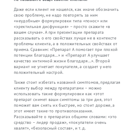
Даже если клиент не нашелся, как иначе обозначить
свою проблему, не надо повторять за ним
«неудобные» формулировки типа «понос» или
«эректильная дисфункция» – просто скажите «в
вашем случае». А при презентации препарата
рассказывать о его свойствах лучше не в контексте
проблемы клиента, а в положительных свойствах от
приема. Сравним: «Препарат А помогает при плохой
потенции благодаря…» и «Препарат А улучшает
качество интимной жизни благодаря…». Второй
вариант не угнетает покупателя, а создает у него
положительный настрой.
Также стоит избегать названий симптомов, предлагая
клиенту выбор между препаратами – можно
использовать такие формулировки как «этот
препарат снимет ваши симптомы за три дня, этот
поможет вам снять их быстрее, но стоит дороже, а
этот имеет такие-то противопоказания.
Рассказывайте о препаратах общими словами: «это
средство – лидер продаж», «покупатели очень
хвалят», «безопасный состав», и т. д.