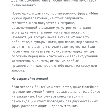
другие, особенно юные посетители, чувствуют себя
очень неловко.
Поэтому, услышав тихо произнесенную фразу: «Мне
нужны презервативы», не стоит отправлять
стеснительного покупателя к витрине,
расположенной в дальнем углу, громко направляя
его в духе «чуть правее», «а теперь ниже…».
Презентация ассортимента в стиле: «У нас есть
ребристые, с пупырышками, для пролонгированного
акта», и т.д. в данном случае тоже неуместна. Если
посетитель не называет конкретную марку, лучше
положить перед ним классический вариант, уточнив
количество. А клиенты, имеющие особые
предпочтения, как правило, обозначат их сразу при
запросе.
Не выражайте эмоций
Если человек боится или стесняется, даже малейшее
проявление эмоций может сделать диалог еще более
напряженным. Поэтому все консультации и
рекомендации стоит проводить без двусмысленных
фраз, располагающим и деловым тоном.