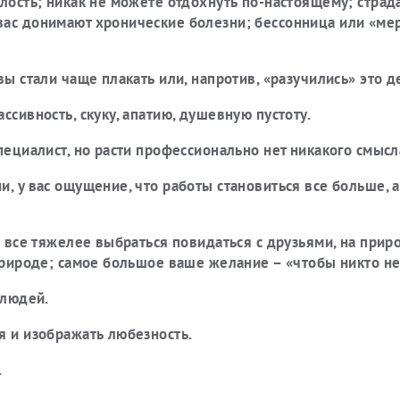
алость; никак не можете отдохнуть по-настоящему; страд
вас донимают хронические болезни; бессонница или «ме
ы стали чаще плакать или, напротив, «разучились» это д
ссивность, скуку, апатию, душевную пустоту.
пециалист, но расти профессионально нет никакого смысл
, у вас ощущение, что работы становиться все больше, а
м все тяжелее выбраться повидаться с друзьями, на приро
природе; самое большое ваше желание – «чтобы никто не
 людей.
я и изображать любезность.
.