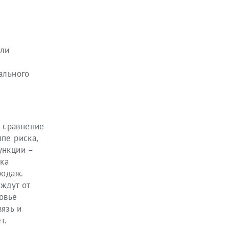
али
ального
 сравнение
пе риска,
ункции –
ка
родаж.
ждут от
овье
язь и
т.