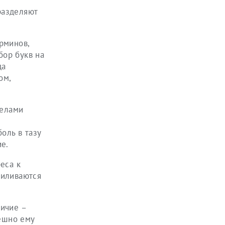
разделяют
рминов,
бор букв на
да
ом,
делами
оль в тазу
е.
еса к
силиваются
личие –
пешно ему