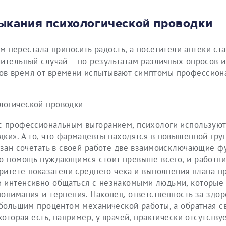
мыкания психологической проводки
м перестала приносить радость, а посетители аптеки ст
чительный случай – по результатам различных опросов и
ов время от времени испытывают симптомы профессион
с профессиональным выгоранием, психологи используют
ки». А то, что фармацевты находятся в повышенной груп
язан сочетать в своей работе две взаимоисключающие ф
го помощь нуждающимся стоит превыше всего, и работни
оритете показатели среднего чека и выполнения плана п
 интенсивно общаться с незнакомыми людьми, которые 
онимания и терпения. Наконец, ответственность за здор
 большим процентом механической работы, а обратная св
оторая есть, например, у врачей, практически отсутствуе