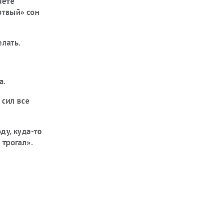
аете
ртвый» сон
елать.
а.
 сил все
ду, куда-то
 трогал».