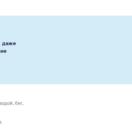
и даже
ние
одой, бег,
,