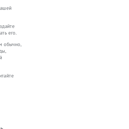
вашей
оздайте
ть его.
м обычно,
ды,
й
итайте
дь