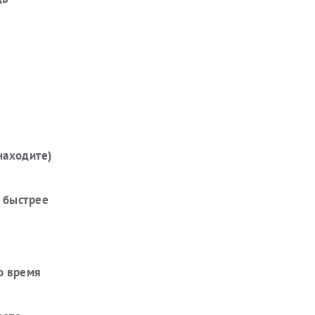
находите)
о быстрее
о время