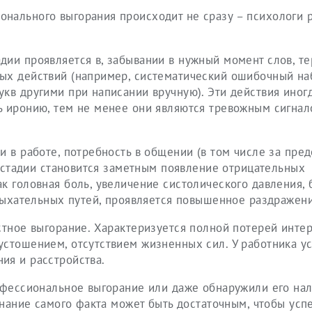
нального выгорания происходит не сразу – психологи 
ии проявляется в, забывании в нужный момент слов, те
ых действий (например, систематический ошибочный на
кв другими при написании вручную). Эти действия иног
ь иронию, тем не менее они являются тревожным сигнал
и в работе, потребность в общении (в том числе за пре
ой стадии становится заметным появление отрицательных
к головная боль, увеличение систолического давления, б
 дыхательных путей, проявляется повышенное раздражени
стное выгорание. Характеризуется полной потерей интер
устошением, отсутствием жизненных сил. У работника у
ия и расстройства.
рофессиональное выгорание или даже обнаружили его на
изнание самого факта может быть достаточным, чтобы ус