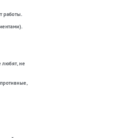
т работы.
иентами).
е любят, не
 противные,