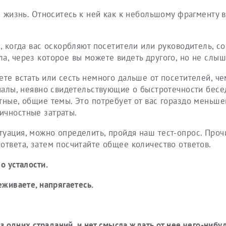
ся жизнь. Относитесь к ней как к небольшому фрагменту 
, когда вас оскорбляют посетители или руководитель, с
а, через которое вы можете видеть другого, но не слыша
те встать или сесть немного дальше от посетителей, че
гналы, неявно свидетельствующие о быстротечности бесе
тные, общие темы. Это потребует от вас гораздо меньше
ичностные затраты.
уация, можно определить, пройдя наш тест-опрос. Проч
ответа, затем посчитайте общее количество ответов.
о усталости.
еживаете, напрягаетесь.
.
из одних страданий, и нет смысла ждать от нее чего-нибу