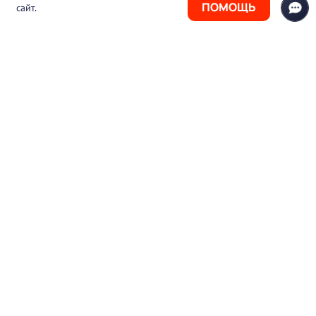
ПОМОЩЬ
сайт.
+7 (925) 411-21-86
Горячая линия
+7 (495) 150-03-69
support@pharmtutor.ru
125167, г. Москва, Ленинградский проспект,
д. 47/2, БЦ «Регус Авион», офис 427
Режим работы: с 10:00 до 18:00 (МСК)
© 2017-2026 ООО «ФАРМКЛУБ»
ИНН 7743805424
ОГРН 1117746012526
Пользовательское соглашение