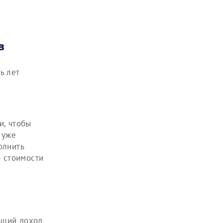
в
ь лет
и, чтобы
 уже
олнить
ю стоимости
ьший доход