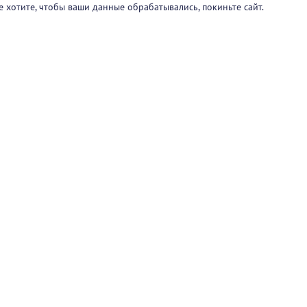
е хотите, чтобы ваши данные обрабатывались, покиньте сайт.
ртнеры
О проекте
Вакансии
Блог
+7 (
Горяч
+7 (
sup
1251
47/2
Режи
Пользовательск