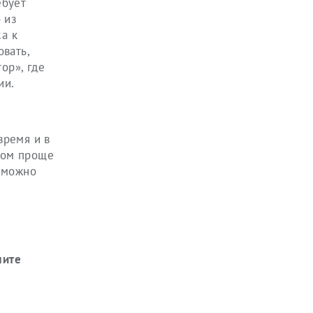
ебует
 из
са к
вать,
ор», где
ии.
время и в
том проще
и можно
чите