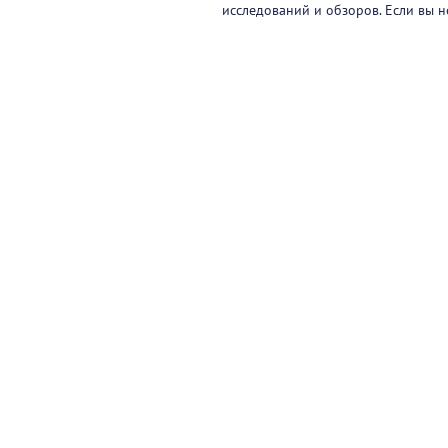
исследований и обзоров. Если вы н
Видеокурсы
Вебинары
Онлайн-события
Па
Контакты
© 2017-2026 ООО «ФАРМКЛУБ»
ИНН 7743805424
ОГРН 1117746012526