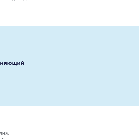
олняющий
дна.